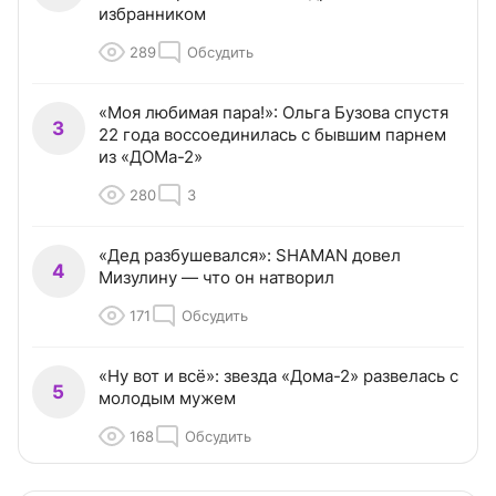
избранником
289
Обсудить
«Моя любимая пара!»: Ольга Бузова спустя
3
22 года воссоединилась с бывшим парнем
из «ДОМа-2»
280
3
«Дед разбушевался»: SHAMAN довел
4
Мизулину — что он натворил
171
Обсудить
«Ну вот и всё»: звезда «Дома-2» развелась с
5
молодым мужем
168
Обсудить