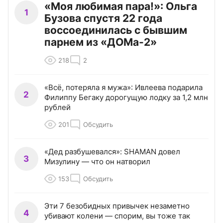
«Моя любимая пара!»: Ольга
1
Бузова спустя 22 года
воссоединилась с бывшим
парнем из «ДОМа-2»
218
2
«Всё, потеряла я мужа»: Ивлеева подарила
2
Филиппу Бегаку дорогущую лодку за 1,2 млн
рублей
201
Обсудить
«Дед разбушевался»: SHAMAN довел
3
Мизулину — что он натворил
153
Обсудить
Эти 7 безобидных привычек незаметно
4
убивают колени — спорим, вы тоже так