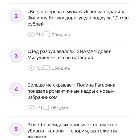
«Всё, потеряла я мужа»: Ивлеева подарила
2
Филиппу Бегаку дорогущую лодку за 1,2 млн
рублей
214
Обсудить
«Дед разбушевался»: SHAMAN довел
3
Мизулину — что он натворил
155
Обсудить
Больше не скрывает: Полина Гагарина
4
показала романтичные кадры с новым
избранником
131
Обсудить
Эти 7 безобидных привычек незаметно
5
убивают колени — спорим, вы тоже так
делаете