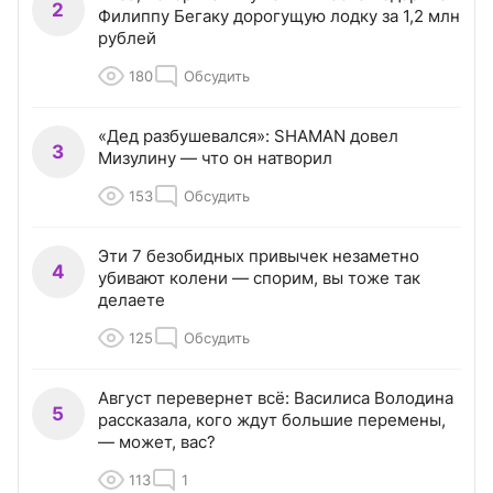
2
Филиппу Бегаку дорогущую лодку за 1,2 млн
рублей
180
Обсудить
«Дед разбушевался»: SHAMAN довел
3
Мизулину — что он натворил
153
Обсудить
Эти 7 безобидных привычек незаметно
4
убивают колени — спорим, вы тоже так
делаете
125
Обсудить
Август перевернет всё: Василиса Володина
5
рассказала, кого ждут большие перемены,
— может, вас?
113
1