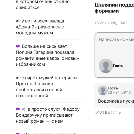
в котором очень стыдно
Шаляпин подде
ошибиться
формами
«Ну вот и всё»: звезда
26 мая 2026, 13:00
«Дома-2» развелась с
молодым мужем
Больше не скрывает:
Полина Гагарина показала
романтичные кадры с новым
избранником
Гость
«Четырех мужей потеряла»:
Прохор Шаляпин
Гость
проболтался о новой
28 мая, 09:16
возлюбленной
Водонаева пуска
«Не просто слух»: Федору
ОТВЕТИТЬ
Бондарчуку приписывают
новый роман — с кем