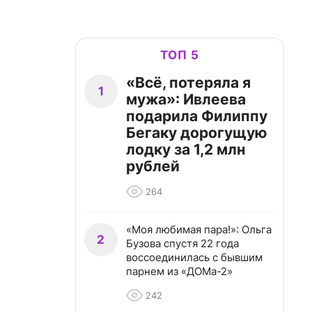
ТОП 5
«Всё, потеряла я
1
мужа»: Ивлеева
подарила Филиппу
Бегаку дорогущую
лодку за 1,2 млн
рублей
264
«Моя любимая пара!»: Ольга
2
Бузова спустя 22 года
воссоединилась с бывшим
парнем из «ДОМа-2»
242