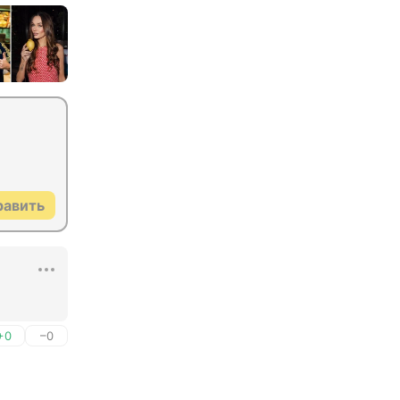
равить
+0
–0