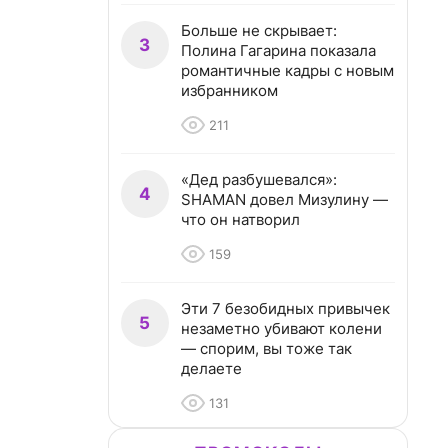
Больше не скрывает:
3
Полина Гагарина показала
романтичные кадры с новым
избранником
211
«Дед разбушевался»:
4
SHAMAN довел Мизулину —
что он натворил
159
Эти 7 безобидных привычек
5
незаметно убивают колени
— спорим, вы тоже так
делаете
131