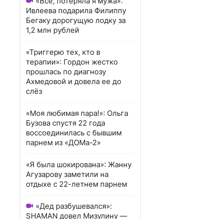
«Всё, потеряла я мужа»:
Ивлеева подарила Филиппу
Бегаку дорогущую лодку за
1,2 млн рублей
«Триггерю тех, кто в
терапии»: Гордон жестко
прошлась по диагнозу
Ахмедовой и довела ее до
слёз
«Моя любимая пара!»: Ольга
Бузова спустя 22 года
воссоединилась с бывшим
парнем из «ДОМа-2»
«Я была шокирована»: Жанну
Агузарову заметили на
отдыхе с 22-летнем парнем
«Дед разбушевался»:
SHAMAN довел Мизулину —