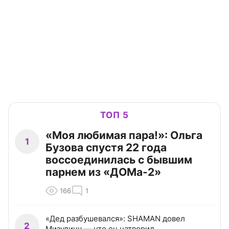
ТОП 5
«Моя любимая пара!»: Ольга
1
Бузова спустя 22 года
воссоединилась с бывшим
парнем из «ДОМа-2»
166
1
«Дед разбушевался»: SHAMAN довел
2
Мизулину — что он натворил