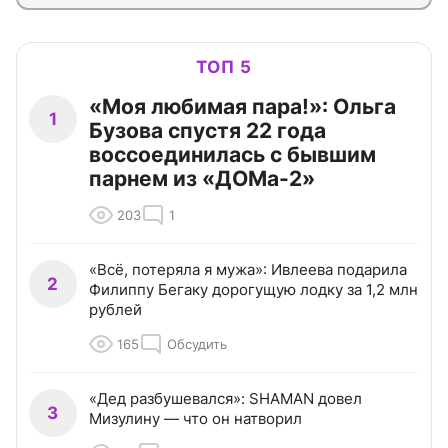
ТОП 5
«Моя любимая пара!»: Ольга
1
Бузова спустя 22 года
воссоединилась с бывшим
парнем из «ДОМа-2»
203
1
«Всё, потеряла я мужа»: Ивлеева подарила
2
Филиппу Бегаку дорогущую лодку за 1,2 млн
рублей
165
Обсудить
«Дед разбушевался»: SHAMAN довел
3
Мизулину — что он натворил