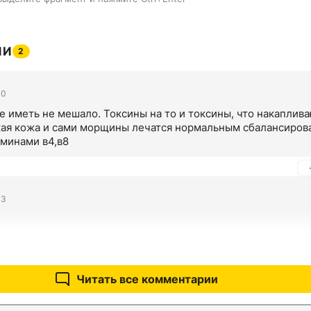
ИИ
2
30
 иметь не мешало. Токсины на то и токсины, что накапливаю
кая кожа и сами морщины лечатся нормальным сбалансиров
аминами в4,в8
03
Читать все комментарии