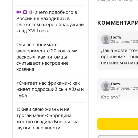
«Ничего подобного в
России не находили»: в
КОММЕНТАР
Онежском озере обнаружили
клад XVIII века
Гость
28 апреля, 12:
Они всё понимают:
Даша мозги тоже
эксперимент с 20 кошками
организме. Тон
раскрыл, как питомцы
питанием и вит
считывают настроение
хозяина
«Считает нас фриками»: как
Гость
28 апреля, 12:
живет подросший сын Айзы и
Гуфа
Кто это?
«Живи свою жизнь и не
трогай меня»: Бородина
жестко осадила Боню из‑за
шутки о внешности