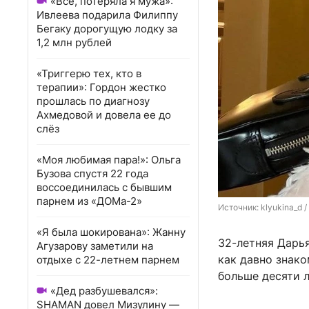
«Всё, потеряла я мужа»:
Ивлеева подарила Филиппу
Бегаку дорогущую лодку за
1,2 млн рублей
«Триггерю тех, кто в
терапии»: Гордон жестко
прошлась по диагнозу
Ахмедовой и довела ее до
слёз
«Моя любимая пара!»: Ольга
Бузова спустя 22 года
воссоединилась с бывшим
парнем из «ДОМа-2»
Источник: 
klyukina_d 
«Я была шокирована»: Жанну
32-летняя Дарь
Агузарову заметили на
как давно знако
отдыхе с 22-летнем парнем
больше десяти л
«Дед разбушевался»:
SHAMAN довел Мизулину —