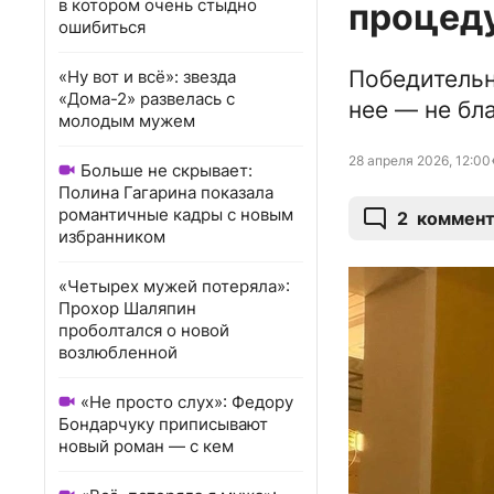
в котором очень стыдно
процеду
ошибиться
Победительн
«Ну вот и всё»: звезда
«Дома-2» развелась с
нее — не бл
молодым мужем
28 апреля 2026, 12:00
Больше не скрывает:
Полина Гагарина показала
романтичные кадры с новым
2
коммент
избранником
«Четырех мужей потеряла»:
Прохор Шаляпин
проболтался о новой
возлюбленной
«Не просто слух»: Федору
Бондарчуку приписывают
новый роман — с кем