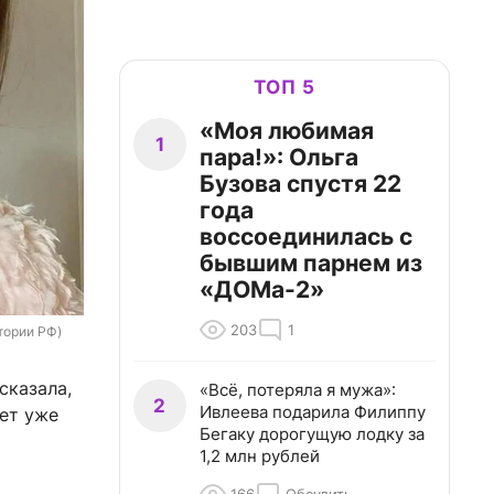
ТОП 5
«Моя любимая
1
пара!»: Ольга
Бузова спустя 22
года
воссоединилась с
бывшим парнем из
«ДОМа-2»
203
1
тории РФ)
сказала,
«Всё, потеряла я мужа»:
2
Ивлеева подарила Филиппу
ает уже
Бегаку дорогущую лодку за
1,2 млн рублей