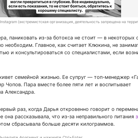
/ Instagram (экстремистская организация, деятельность запрещена на терри
ра, паниковать из-за ботокса не стоит — в некоторых 
о необходим. Главное, как считает Клюкина, не занима
тью и консультироваться со специалистами, если воз
живет семейной жизнью. Ее супруг — топ-менеджер «Г
р Чопов. Пара вместе более пяти лет и воспитывает
а Александра.
 первый раз, когда Дарья откровенно говорит о перемен
е она рассказывала, что из-за неправильного питания
отом сбрасывала больше десяти килограммов.
Выделите фрагмент и нажмите Ctrl+Enter