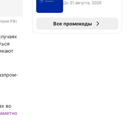
До 31 августа, 2026
тории РФ)
Все промокоды
случаях
ться
никают
азпром-
ах во
заметно