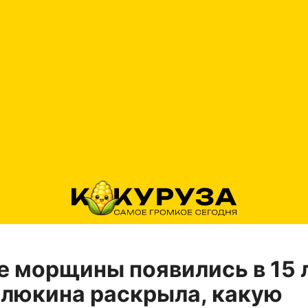
 морщины появились в 15 
люкина раскрыла, какую