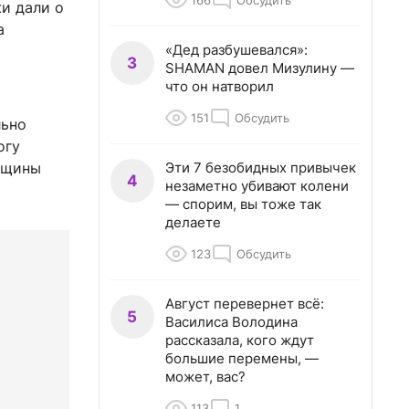
166
Обсудить
и дали о
а
«Дед разбушевался»:
3
SHAMAN довел Мизулину —
что он натворил
151
Обсудить
льно
огу
Эти 7 безобидных привычек
орщины
4
незаметно убивают колени
— спорим, вы тоже так
делаете
123
Обсудить
Август перевернет всё:
5
Василиса Володина
рассказала, кого ждут
большие перемены, —
может, вас?
113
1