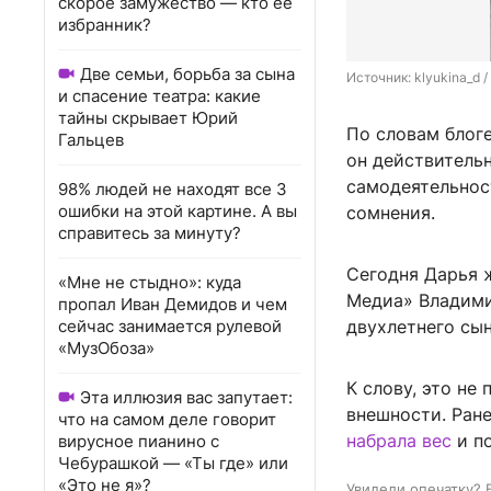
скорое замужество — кто ее
избранник?
Две семьи, борьба за сына
Источник: 
klyukina_d 
и спасение театра: какие
тайны скрывает Юрий
По словам блоге
Гальцев
он действительн
самодеятельнос
98% людей не находят все 3
ошибки на этой картине. А вы
сомнения.
справитесь за минуту?
Сегодня Дарья 
«Мне не стыдно»: куда
Медиа» Владими
пропал Иван Демидов и чем
сейчас занимается рулевой
двухлетнего сын
«МузОбоза»
К слову, это не
Эта иллюзия вас запутает:
внешности. Ране
что на самом деле говорит
набрала вес
и п
вирусное пианино с
Чебурашкой — «Ты где» или
«Это не я»?
Увидели опечатку? 