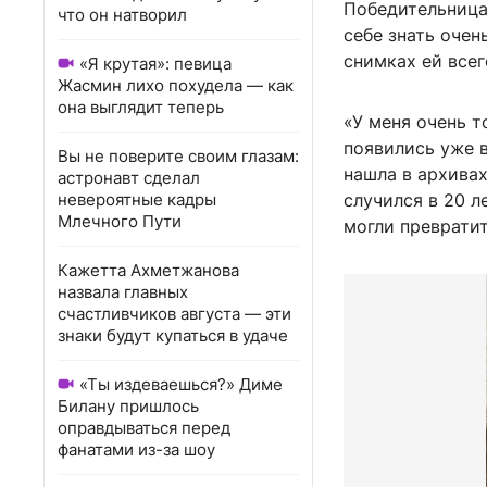
Победительница 
что он натворил
себе знать очен
снимках ей всег
«Я крутая»: певица
Жасмин лихо похудела — как
она выглядит теперь
«У меня очень 
появились уже 
Вы не поверите своим глазам:
нашла в архивах
астронавт сделал
невероятные кадры
случился в 20 л
Млечного Пути
могли превратит
Кажетта Ахметжанова
назвала главных
счастливчиков августа — эти
знаки будут купаться в удаче
«Ты издеваешься?» Диме
Билану пришлось
оправдываться перед
фанатами из-за шоу