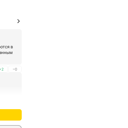
тся в 
анным 
+2
–0
+2
–0