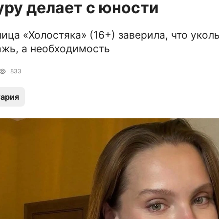
ру делает с юности
ица «Холостяка» (16+) заверила, что укол
ажь, а необходимость
833
ария