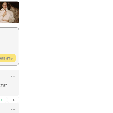
равить
ти? 
+0
–0