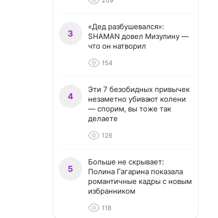
209
«Дед разбушевался»:
3
SHAMAN довел Мизулину —
что он натворил
154
Эти 7 безобидных привычек
4
незаметно убивают колени
— спорим, вы тоже так
делаете
126
Больше не скрывает:
5
Полина Гагарина показала
романтичные кадры с новым
избранником
118