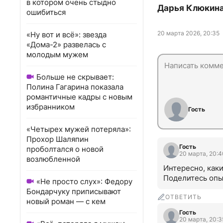
в котором очень стыдно
Дарья Клюкина 
ошибиться
20 марта 2026, 20:35
«Ну вот и всё»: звезда
«Дома-2» развелась с
молодым мужем
Больше не скрывает:
Полина Гагарина показала
романтичные кадры с новым
избранником
Гость
«Четырех мужей потеряла»:
Прохор Шаляпин
Гость
проболтался о новой
20 марта, 20:4
возлюбленной
Интересно, как
Поделитесь опы
«Не просто слух»: Федору
Бондарчуку приписывают
ОТВЕТИТЬ
новый роман — с кем
Гость
20 марта, 20:3