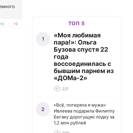
емного 
ТОП 5
+0
–0
«Моя любимая
1
пара!»: Ольга
Бузова спустя 22
года
воссоединилась с
бывшим парнем из
«ДОМа-2»
221
«Всё, потеряла я мужа»:
2
Ивлеева подарила Филиппу
Бегаку дорогущую лодку за
1,2 млн рублей