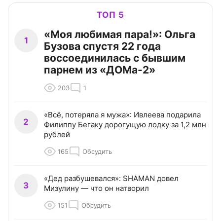
ТОП 5
«Моя любимая пара!»: Ольга
1
Бузова спустя 22 года
воссоединилась с бывшим
парнем из «ДОМа-2»
203
1
«Всё, потеряла я мужа»: Ивлеева подарила
2
Филиппу Бегаку дорогущую лодку за 1,2 млн
рублей
165
Обсудить
«Дед разбушевался»: SHAMAN довел
3
Мизулину — что он натворил
151
Обсудить