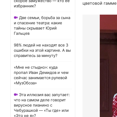
скорое замужество — кто ее
цветовой гамме
избранник?
Две семьи, борьба за сына
и спасение театра: какие
тайны скрывает Юрий
Гальцев
98% людей не находят все 3
ошибки на этой картине. А вы
справитесь за минуту?
«Мне не стыдно»: куда
пропал Иван Демидов и чем
сейчас занимается рулевой
«МузОбоза»
Эта иллюзия вас запутает:
что на самом деле говорит
вирусное пианино с
Чебурашкой — «Ты где» или
«Это не я»?