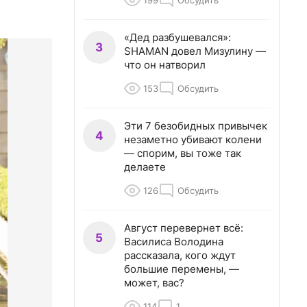
199
Обсудить
«Дед разбушевался»:
3
SHAMAN довел Мизулину —
что он натворил
153
Обсудить
Эти 7 безобидных привычек
4
незаметно убивают колени
— спорим, вы тоже так
делаете
126
Обсудить
Август перевернет всё:
5
Василиса Володина
рассказала, кого ждут
большие перемены, —
может, вас?
114
1