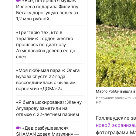
«Всё, потеряла я мужа»:
Ивлеева подарила Филиппу
Бегаку дорогущую лодку за
1,2 млн рублей
«Триггерю тех, кто в
терапии»: Гордон жестко
прошлась по диагнозу
Ахмедовой и довела ее до
слёз
«Моя любимая пара!»: Ольга
Бузова спустя 22 года
воссоединилась с бывшим
парнем из «ДОМа-2»
Марго Робби вышла в 
Источник: 
andrewmukam
«Я была шокирована»: Жанну
РФ)
Агузарову заметили на
отдыхе с 22-летнем парнем
Голливудские з
новой экраниза
«Дед разбушевался»:
фотографами Ма
SHAMAN довел Мизулину —