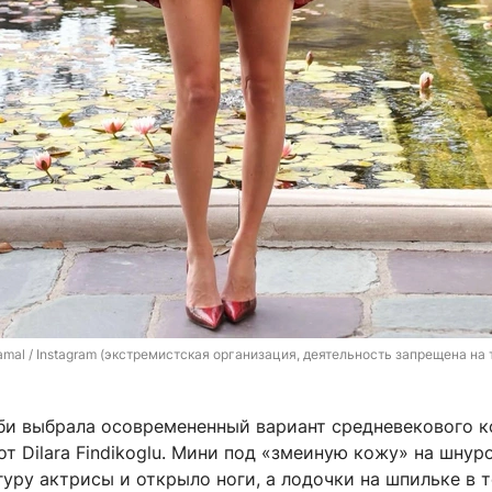
al / Instagram (экстремистская организация, деятельность запрещена на 
би выбрала осовремененный вариант средневекового к
от Dilara Findikoglu. Мини под «змеиную кожу» на шнур
уру актрисы и открыло ноги, а лодочки на шпильке в 