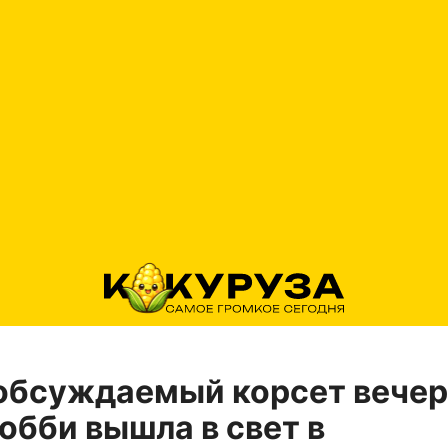
обсуждаемый корсет вечер
обби вышла в свет в