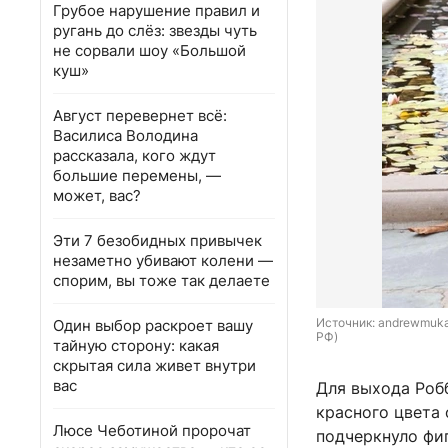
Грубое нарушение правил и
ругань до слёз: звезды чуть
не сорвали шоу «Большой
куш»
Август перевернет всё:
Василиса Володина
рассказала, кого ждут
большие перемены, —
может, вас?
Эти 7 безобидных привычек
незаметно убивают колени —
спорим, вы тоже так делаете
Источник: 
andrewmukam
Один выбор раскроет вашу
РФ)
тайную сторону: какая
скрытая сила живет внутри
вас
Для выхода Роб
красного цвета 
Люсе Чеботиной пророчат
подчеркнуло фиг