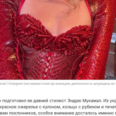
al / Instagram (экстремистская организация, деятельность запрещена на 
о подготовил ее давний стилист Эндрю Мукамал. Из у
красное ожерелье с кулоном, кольцо с рубином и печат
вам поклонников, особое внимание досталось именно 