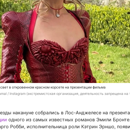
свет в откровенном красном корсете на презентации фильма
al / Instagram (экстремистская организация, деятельность запрещена на 
везды накануне собрались в Лос-Анджелесе на презент
ции
одного из самых известных романов Эмили Бронте
рго Робби, исполнительница роли Кэтрин Эрншо, появ