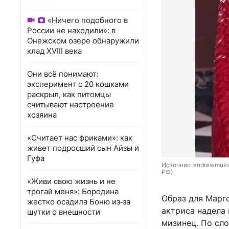
«Ничего подобного в
России не находили»: в
Онежском озере обнаружили
клад XVIII века
Они всё понимают:
эксперимент с 20 кошками
раскрыл, как питомцы
считывают настроение
хозяина
«Считает нас фриками»: как
живет подросший сын Айзы и
Гуфа
Источник: 
andrewmukam
РФ)
«Живи свою жизнь и не
трогай меня»: Бородина
Образ для Марг
жестко осадила Боню из‑за
актриса надела 
шутки о внешности
мизинец. По сло