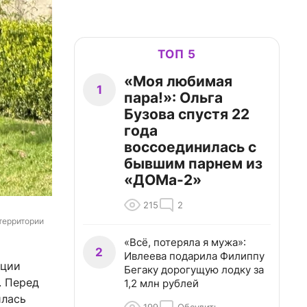
ТОП 5
«Моя любимая
1
пара!»: Ольга
Бузова спустя 22
года
воссоединилась с
бывшим парнем из
«ДОМа-2»
215
2
территории 
«Всё, потеряла я мужа»:
2
Ивлеева подарила Филиппу
ации
Бегаку дорогущую лодку за
. Перед
1,2 млн рублей
илась