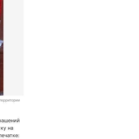
территории 
крашений
ку на
печатке: