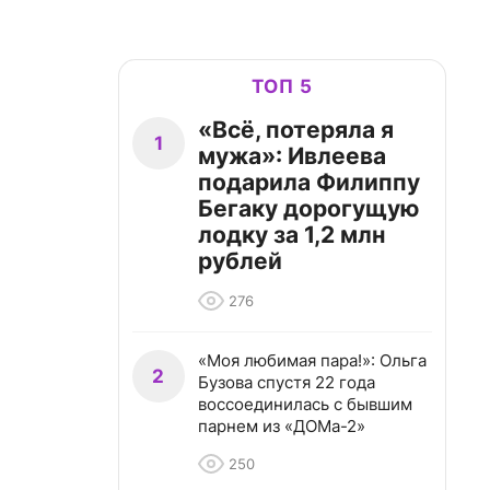
ТОП 5
«Всё, потеряла я
1
мужа»: Ивлеева
подарила Филиппу
Бегаку дорогущую
лодку за 1,2 млн
рублей
276
«Моя любимая пара!»: Ольга
2
Бузова спустя 22 года
воссоединилась с бывшим
парнем из «ДОМа-2»
250