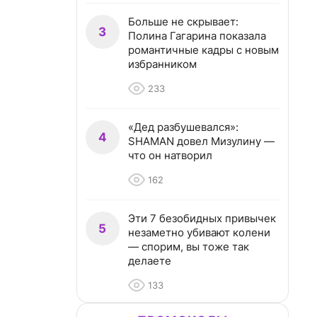
Больше не скрывает:
3
Полина Гагарина показала
романтичные кадры с новым
избранником
233
«Дед разбушевался»:
4
SHAMAN довел Мизулину —
что он натворил
162
Эти 7 безобидных привычек
5
незаметно убивают колени
— спорим, вы тоже так
делаете
133