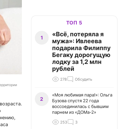
ТОП 5
«Всё, потеряла я
1
мужа»: Ивлеева
подарила Филиппу
Бегаку дорогущую
лодку за 1,2 млн
рублей
278
Обсудить
ерритории 
«Моя любимая пара!»: Ольга
2
Бузова спустя 22 года
возраста.
воссоединилась с бывшим
о
парнем из «ДОМа-2»
мнению,
253
3
паса