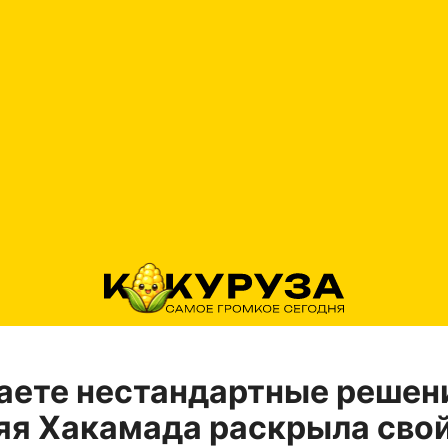
ете нестандартные решен
яя Хакамада раскрыла сво