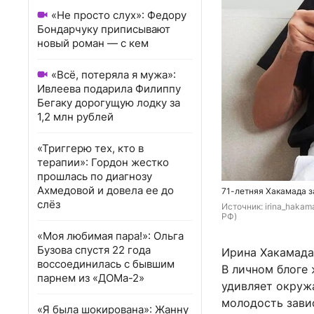
«Не просто слух»: Федору
Бондарчуку приписывают
новый роман — с кем
«Всё, потеряла я мужа»:
Ивлеева подарила Филиппу
Бегаку дорогущую лодку за
1,2 млн рублей
«Триггерю тех, кто в
терапии»: Гордон жестко
прошлась по диагнозу
Ахмедовой и довела ее до
71-летняя Хакамада з
слёз
Источник: 
irina_hakam
РФ)
«Моя любимая пара!»: Ольга
Бузова спустя 22 года
Ирина Хакамада 
воссоединилась с бывшим
В личном блоге 
парнем из «ДОМа-2»
удивляет окружа
молодость завис
«Я была шокирована»: Жанну