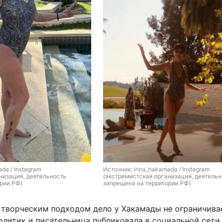
da / Instagram 
Источник: 
irina_hakamada / Instagram 
низация, деятельность 
(экстремистская организация, деятельн
рии РФ)
запрещена на территории РФ)
 творческим подходом дело у Хакамады не ограничива
олитик и писательница публиковала в социальной сети