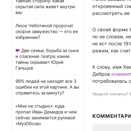
тайную сторону: какая
откровенный сни
скрытая сила живет внутри
вас
рассмотреть ее 
Люсе Чеботиной пророчат
О своей форме 
скорое замужество — кто ее
по ее словам, н
избранник?
не ест после 19
Две семьи, борьба за сына
режим, как счит
и спасение театра: какие
тайны скрывает Юрий
К слову, имя Ха
Гальцев
Дибров
коммент
потребовалась 
98% людей не находят все 3
ошибки на этой картине. А вы
справитесь за минуту?
Увидели опечатку? 
«Мне не стыдно»: куда
пропал Иван Демидов и чем
КОММЕНТАР
сейчас занимается рулевой
«МузОбоза»