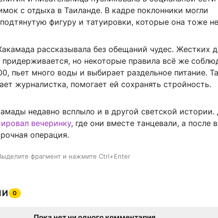
мок с отдыха в Таиланде. В кадре поклонники могли
подтянутую фигуру и татуировки, которые она тоже не
Хакамада рассказывала без обещаний чудес. Жестких д
е придерживается, но некоторые правила всё же соблю
:00, пьет много воды и выбирает раздельное питание. Т
ает журналистка, помогает ей сохранять стройность.
камады недавно всплыло и в другой светской истории.
ировал вечеринку
, где они вместе танцевали, а после
срочная операция.
Выделите фрагмент и нажмите Ctrl+Enter
ИИ
0
Пока нет ни одного комментария.