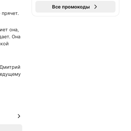
Все промокоды
 прячет.
иет она,
дает. Она
акой
 Дмитрий
 ведущему