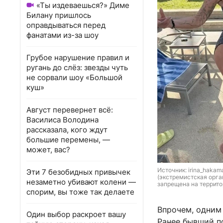
«Ты издеваешься?» Диме
Билану пришлось
оправдываться перед
фанатами из-за шоу
Грубое нарушение правил и
ругань до слёз: звезды чуть
не сорвали шоу «Большой
куш»
Август перевернет всё:
Василиса Володина
рассказала, кого ждут
большие перемены, —
может, вас?
Источник: 
irina_hakama
Эти 7 безобидных привычек
(экстремистская орга
незаметно убивают колени —
запрещена на террито
спорим, вы тоже так делаете
Впрочем, одним
Один выбор раскроет вашу
Ранее бывший п