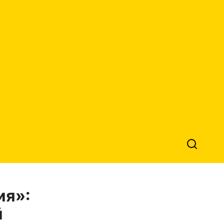
ия»:
й