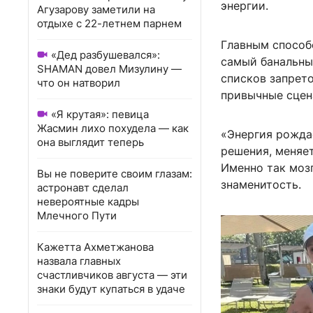
энергии.
Агузарову заметили на
отдыхе с 22-летнем парнем
Главным способ
«Дед разбушевался»:
самый банальный
SHAMAN довел Мизулину —
списков запрето
что он натворил
привычные сцен
«Я крутая»: певица
Жасмин лихо похудела — как
«Энергия рождае
она выглядит теперь
решения, меняе
Именно так моз
Вы не поверите своим глазам:
знаменитость.
астронавт сделал
невероятные кадры
Млечного Пути
Кажетта Ахметжанова
назвала главных
счастливчиков августа — эти
знаки будут купаться в удаче