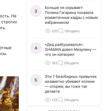
Больше не скрывает:
3
Полина Гагарина показала
ость. Не
романтичные кадры с новым
 строгих
избранником
ять
235
Обсудить
«Дед разбушевался»:
артные
4
SHAMAN довел Мизулину —
осы.
что он натворил
163
Обсудить
Эти 7 безобидных привычек
5
незаметно убивают колени
— спорим, вы тоже так
делаете
133
Обсудить