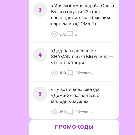
«Моя любимая пара!»: Ольга
3
Бузова спустя 22 года
воссоединилась с бывшим
парнем из «ДОМа-2»
272
3
«Дед разбушевался»:
4
SHAMAN довел Мизулину —
что он натворил
169
Обсудить
«Ну вот и всё»: звезда
5
«Дома-2» развелась с
молодым мужем
150
Обсудить
ПРОМОКОДЫ