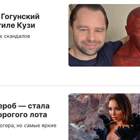
 Гогунский
тиле Кузи
х скандалов
ероб — стала
орогого лота
огера, но самые яркие