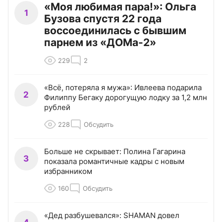
«Моя любимая пара!»: Ольга
1
Бузова спустя 22 года
воссоединилась с бывшим
парнем из «ДОМа-2»
229
2
«Всё, потеряла я мужа»: Ивлеева подарила
2
Филиппу Бегаку дорогущую лодку за 1,2 млн
рублей
228
Обсудить
Больше не скрывает: Полина Гагарина
3
показала романтичные кадры с новым
избранником
160
Обсудить
«Дед разбушевался»: SHAMAN довел