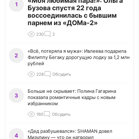
«Моя любимая пара!»: Ольга
1
Бузова спустя 22 года
воссоединилась с бывшим
парнем из «ДОМа-2»
230
2
«Всё, потеряла я мужа»: Ивлеева подарила
2
Филиппу Бегаку дорогущую лодку за 1,2 млн
рублей
228
Обсудить
Больше не скрывает: Полина Гагарина
3
показала романтичные кадры с новым
избранником
160
Обсудить
«Дед разбушевался»: SHAMAN довел
4
Мизулину — что он натворил