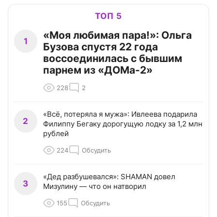
ТОП 5
«Моя любимая пара!»: Ольга
1
Бузова спустя 22 года
воссоединилась с бывшим
парнем из «ДОМа-2»
228
2
«Всё, потеряла я мужа»: Ивлеева подарила
2
Филиппу Бегаку дорогущую лодку за 1,2 млн
рублей
224
Обсудить
«Дед разбушевался»: SHAMAN довел
3
Мизулину — что он натворил
155
Обсудить