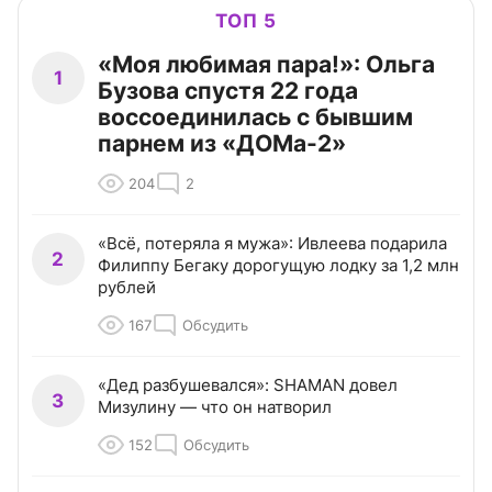
ТОП 5
«Моя любимая пара!»: Ольга
1
Бузова спустя 22 года
воссоединилась с бывшим
парнем из «ДОМа-2»
204
2
«Всё, потеряла я мужа»: Ивлеева подарила
2
Филиппу Бегаку дорогущую лодку за 1,2 млн
рублей
167
Обсудить
«Дед разбушевался»: SHAMAN довел
3
Мизулину — что он натворил
152
Обсудить