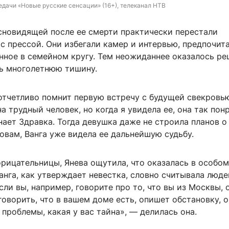
едачи «Новые русские сенсации» (16+), телеканал НТВ
сновидящей после ее смерти практически перестали
с прессой. Они избегали камер и интервью, предпочит
нное в семейном кругу. Тем неожиданнее оказалось р
ь многолетнюю тишину.
 отчетливо помнит первую встречу с будущей свекровь
на трудный человек, но когда я увидела ее, она так пон
ает Здравка. Тогда девушка даже не строила планов о 
ловам, Ванга уже видела ее дальнейшую судьбу.
рицательницы, Янева ощутила, что оказалась в особом
анга, как утверждает невестка, словно считывала люде
сли вы, например, говорите про то, что вы из Москвы, 
говорить, что в вашем доме есть, опишет обстановку, 
с проблемы, какая у вас тайна», — делилась она.