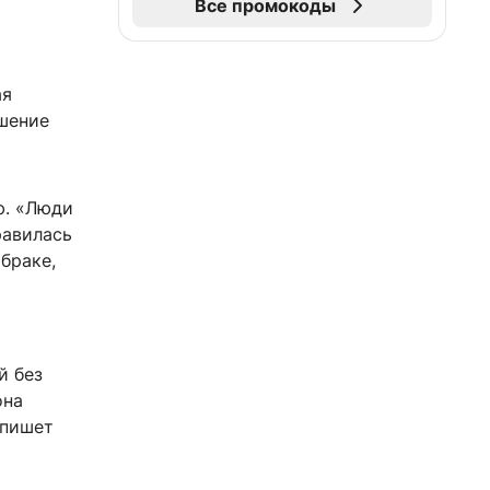
Все промокоды
ая
ешение
ю. «Люди
равилась
браке,
й без
она
опишет