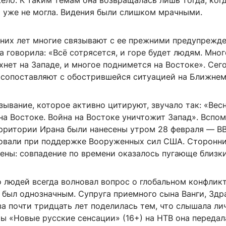
ело. К таким темам она возвращалась лишь тогда, когд
ь уже не могла. Видения были слишком мрачными.
них лет многие связывают с ее прежними предупрежде
а говорила: «Всё сотрясется, и горе будет людям. Мног
хнет на Западе, и многое поднимется на Востоке». Сег
 сопоставляют с обострившейся ситуацией на Ближнем
ывание, которое активно цитируют, звучало так: «Вес
на Востоке. Война на Востоке уничтожит Запад». Вспо
ерритории Ирана были нанесены утром 28 февраля — В
овали при поддержке Вооруженных сил США. Сторонн
ены: совпадение по времени оказалось пугающе близк
 людей всегда волновал вопрос о глобальном конфликт
 был однозначным. Супруга приемного сына Ванги, Здр
за почти тридцать лет поделилась тем, что слышала лич
ы «Новые русские сенсации» (16+) на НТВ она передал