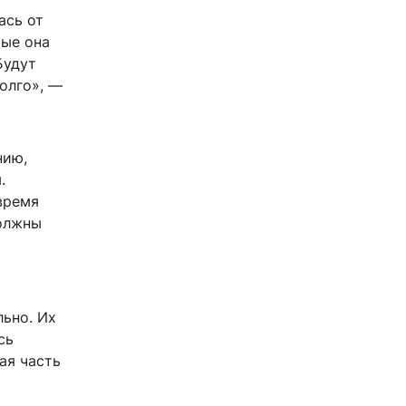
ась от
рые она
Будут
долго», —
нию,
.
время
должны
ьно. Их
сь
ая часть