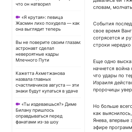
давались ей тяж
что он натворил
словам, молчат
«Я крутая»: певица
Жасмин лихо похудела — как
События послед
она выглядит теперь
свое время Ванг
сотрясется и ру
Вы не поверите своим глазам:
строки нередко
астронавт сделал
невероятные кадры
Млечного Пути
Еще одно высказ
начнется война 
Кажетта Ахметжанова
что удары по т
назвала главных
Израиля действ
счастливчиков августа — эти
пророчицы увер
знаки будут купаться в удаче
«Ты издеваешься?» Диме
Но больше всего
Билану пришлось
как выяснилось,
оправдываться перед
Янева, впервые 
фанатами из-за шоу
эфире программ