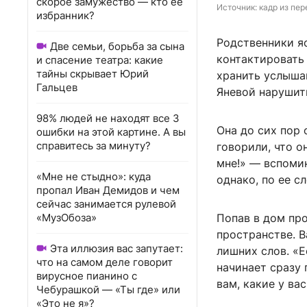
скорое замужество — кто ее
Источник: 
кадр из пер
избранник?
Родственники я
Две семьи, борьба за сына
контактировать 
и спасение театра: какие
тайны скрывает Юрий
хранить услыша
Гальцев
Яневой нарушит
98% людей не находят все 3
Она до сих пор
ошибки на этой картине. А вы
справитесь за минуту?
говорили, что о
мне!» — вспомин
«Мне не стыдно»: куда
однако, по ее с
пропал Иван Демидов и чем
сейчас занимается рулевой
«МузОбоза»
Попав в дом про
пространстве. В
Эта иллюзия вас запутает:
лишних слов. «Е
что на самом деле говорит
начинает сразу 
вирусное пианино с
вам, какие у ва
Чебурашкой — «Ты где» или
«Это не я»?