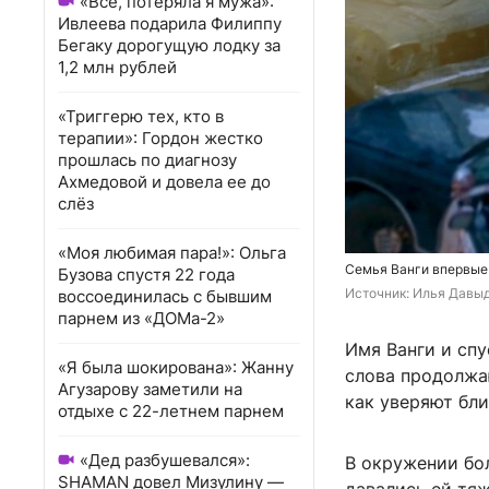
«Всё, потеряла я мужа»:
Ивлеева подарила Филиппу
Бегаку дорогущую лодку за
1,2 млн рублей
«Триггерю тех, кто в
терапии»: Гордон жестко
прошлась по диагнозу
Ахмедовой и довела ее до
слёз
«Моя любимая пара!»: Ольга
Семья Ванги впервые 
Бузова спустя 22 года
Источник: 
Илья Давыд
воссоединилась с бывшим
парнем из «ДОМа-2»
Имя Ванги и спу
«Я была шокирована»: Жанну
слова продолжаю
Агузарову заметили на
как уверяют бли
отдыхе с 22-летнем парнем
«Дед разбушевался»:
В окружении бо
SHAMAN довел Мизулину —