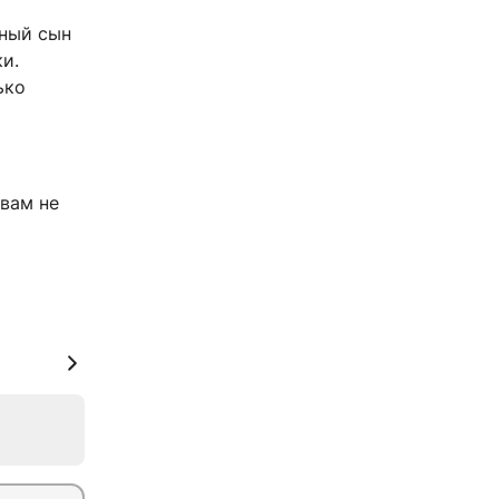
мный сын
и.
ько
овам не