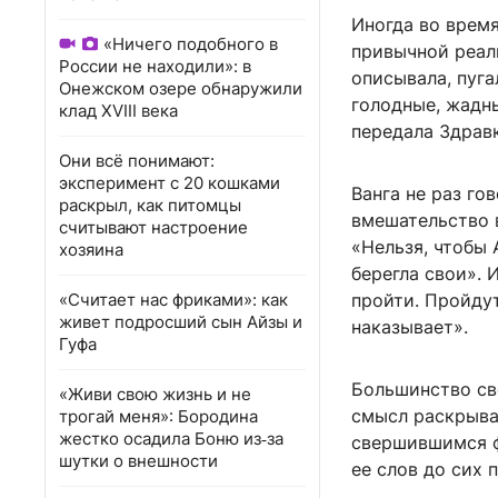
Иногда во врем
«Ничего подобного в
привычной реал
России не находили»: в
описывала, пуга
Онежском озере обнаружили
голодные, жадны
клад XVIII века
передала Здравк
Они всё понимают:
эксперимент с 20 кошками
Ванга не раз го
раскрыл, как питомцы
вмешательство 
считывают настроение
«Нельзя, чтобы 
хозяина
берегла свои». 
«Считает нас фриками»: как
пройти. Пройдут
живет подросший сын Айзы и
наказывает».
Гуфа
Большинство св
«Живи свою жизнь и не
смысл раскрыва
трогай меня»: Бородина
жестко осадила Боню из‑за
свершившимся ф
шутки о внешности
ее слов до сих 