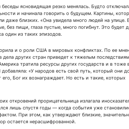
я беседы ясновидящая резко менялась. Будто отключал
ьности и начинала говорить о будущем. Картины, кото
ли даже близких. «Она увидела много людей на улице. 
е, без пищи, глаза пустые, много погибнут. Это будет 
а один из таких эпизодов.
ворила и о роли США в мировых конфликтах. По ее мне
в дела других стран приведет к тяжелым последствиям
Америка тратила ресурсы других государств и в тоже 
И добавляла: «У народов есть свой путь, который они 
 его, Бог их вознаграждает. Но есть и такие, которых
оих откровений прорицательница излагала иносказател
лся лишь спустя годы — когда события уже становили
актом. При этом, как утверждают близкие, значительн
пор остается нерасшифрованной.