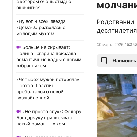
в котором очень стыдно
молчан
ошибиться
Родственниц
«Ну вот и всё»: звезда
«Дома-2» развелась с
десятилетия
молодым мужем
30 марта 2026, 15:35
Больше не скрывает:
Полина Гагарина показала
романтичные кадры с новым
Написать
избранником
«Четырех мужей потеряла»:
Прохор Шаляпин
проболтался о новой
возлюбленной
«Не просто слух»: Федору
Бондарчуку приписывают
новый роман — с кем