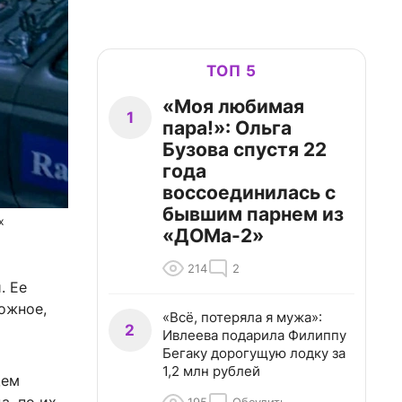
ТОП 5
«Моя любимая
1
пара!»: Ольга
Бузова спустя 22
года
воссоединилась с
бывшим парнем из
х
«ДОМа-2»
214
2
. Ее
ожное,
«Всё, потеряла я мужа»:
2
Ивлеева подарила Филиппу
Бегаку дорогущую лодку за
1,2 млн рублей
щем