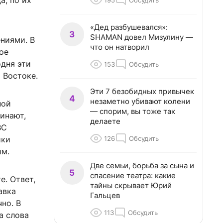
а, по их
195
Обсудить
«Дед разбушевался»:
3
SHAMAN довел Мизулину —
ниями. В
что он натворил
ое
одня эти
153
Обсудить
 Востоке.
Эти 7 безобидных привычек
4
незаметно убивают колени
ной
— спорим, вы тоже так
минают,
делаете
ВС
126
Обсудить
ики
им.
Две семьи, борьба за сына и
5
спасение театра: какие
е. Ответ,
тайны скрывает Юрий
авка
Гальцев
но. В
113
Обсудить
а слова