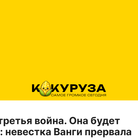
третья война. Она будет
: невестка Ванги прервала