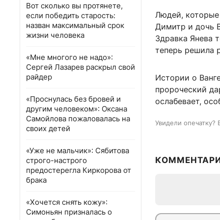
Вот сколько вы протянете,
Людей, которые 
если победить старость:
назван максимальный срок
Димитр и дочь 
жизни человека
Здравка Янева 
теперь решила р
«Мне многого не надо»:
Сергей Лазарев раскрыл свой
райдер
Истории о Ванг
пророческий дар
«Проснулась без бровей и
ослабевает, осо
другим человеком»: Оксана
Самойлова пожаловалась на
Увидели опечатку? 
своих детей
«Уже не мальчик»: Сябитова
КОММЕНТАР
строго-настрого
предостерегла Киркорова от
брака
«Хочется снять кожу»:
Симоньян призналась о