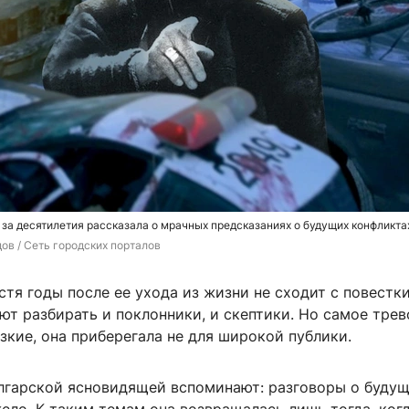
за десятилетия рассказала о мрачных предсказаниях о будущих конфликта
ов / Сеть городских порталов
стя годы после ее ухода из жизни не сходит с повестки
т разбирать и поклонники, и скептики. Но самое трев
зкие, она приберегала не для широкой публики.
лгарской ясновидящей вспоминают: разговоры о буду