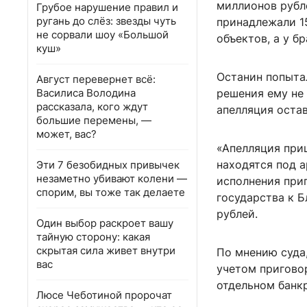
миллионов рубле
Грубое нарушение правил и
ругань до слёз: звезды чуть
принадлежали 1
не сорвали шоу «Большой
объектов, а у б
куш»
Останин попыта
Август перевернет всё:
Василиса Володина
решения ему не 
рассказала, кого ждут
апелляция остав
большие перемены, —
может, вас?
«Апелляция при
находятся под а
Эти 7 безобидных привычек
незаметно убивают колени —
исполнения при
спорим, вы тоже так делаете
государства к 
рублей.
Один выбор раскроет вашу
тайную сторону: какая
скрытая сила живет внутри
По мнению суда
вас
учетом приговор
отдельном банк
Люсе Чеботиной пророчат