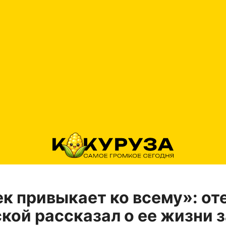
к привыкает ко всему»: от
кой рассказал о ее жизни з