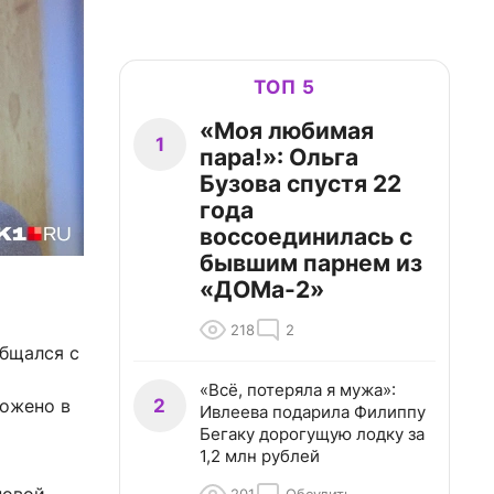
ТОП 5
«Моя любимая
1
пара!»: Ольга
Бузова спустя 22
года
воссоединилась с
бывшим парнем из
«ДОМа-2»
218
2
общался с
«Всё, потеряла я мужа»:
2
ложено в
Ивлеева подарила Филиппу
Бегаку дорогущую лодку за
1,2 млн рублей