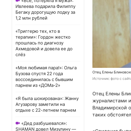
«Всё, потеряла я мужа»:
Ивлеева подарила Филиппу
Бегаку дорогущую лодку за
1,2 млн рублей
«Триггерю тех, кто в
терапии»: Гордон жестко
прошлась по диагнозу
Ахмедовой и довела ее до
слёз
«Моя любимая пара!»: Ольга
Отец Елены Блиновско
Бузова спустя 22 года
Источник: 
фото с сай
воссоединилась с бывшим
парнем из «ДОМа-2»
Отец Елены Бли
«Я была шокирована»: Жанну
журналистами и 
Агузарову заметили на
Владимирской об
отдыхе с 22-летнем парнем
таких обстоятел
«Дед разбушевался»:
SHAMAN довел Мизулину —