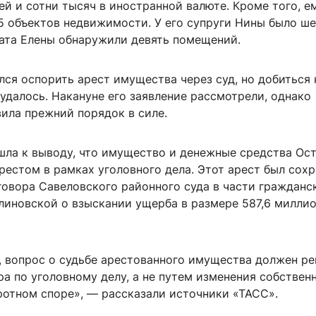
й и сотни тысяч в иностранной валюте. Кроме того, е
5 объектов недвижимости. У его супруги Нины было ш
рата Елены обнаружили девять помещений.
лся оспорить арест имущества через суд, но добиться
удалось. Накануне его заявление рассмотрели, однако
ила прежний порядок в силе.
шла к выводу, что имущество и денежные средства Ос
рестом в рамках уголовного дела. Этот арест был сохр
говора Савеловского районного суда в части гражданс
Блиновской о взыскании ущерба в размере 587,6 милли
, вопрос о судьбе арестованного имущества должен ре
а по уголовному делу, а не путем изменения собствен
ротном споре», — рассказали источники «ТАСС».