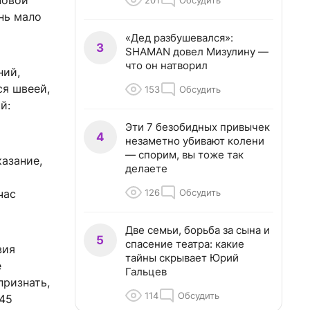
новой
201
Обсудить
нь мало
«Дед разбушевался»:
3
SHAMAN довел Мизулину —
что он натворил
ний,
ся швеей,
153
Обсудить
й:
Эти 7 безобидных привычек
4
незаметно убивают колени
— спорим, вы тоже так
казание,
делаете
126
Обсудить
час
Две семьи, борьба за сына и
5
спасение театра: какие
вия
тайны скрывает Юрий
е
Гальцев
признать,
114
Обсудить
 45