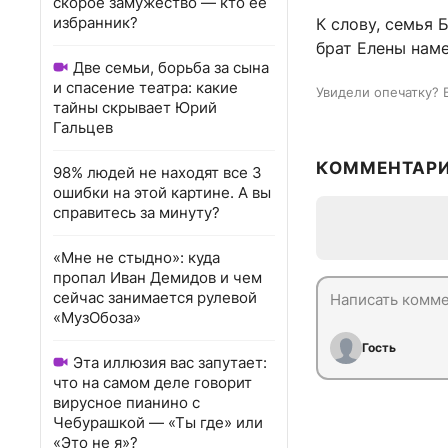
скорое замужество — кто ее
избранник?
К слову, семья
брат Елены нам
Две семьи, борьба за сына
и спасение театра: какие
Увидели опечатку? 
тайны скрывает Юрий
Гальцев
КОММЕНТАР
98% людей не находят все 3
ошибки на этой картине. А вы
справитесь за минуту?
«Мне не стыдно»: куда
пропал Иван Демидов и чем
сейчас занимается рулевой
«МузОбоза»
Гость
Эта иллюзия вас запутает:
что на самом деле говорит
вирусное пианино с
Чебурашкой — «Ты где» или
«Это не я»?