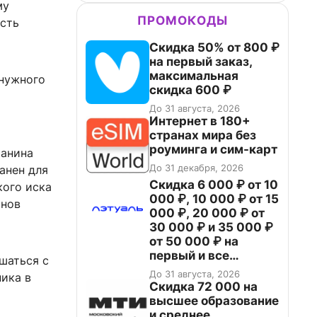
му
ПРОМОКОДЫ
есть
Скидка 50% от 800 ₽
на первый заказ,
максимальная
 нужного
скидка 600 ₽
До 31 августа, 2026
Интернет в 180+
странах мира без
роуминга и сим-карт
танина
До 31 декабря, 2026
анен для
Скидка 6 000 ₽ от 10
кого иска
000 ₽, 10 000 ₽ от 15
онов
000 ₽, 20 000 ₽ от
30 000 ₽ и 35 000 ₽
от 50 000 ₽ на
первый и все
шаться с
повторные заказы по
До 31 августа, 2026
ника в
промокоду НАБЕРИ
Скидка 72 000 на
высшее образование
и среднее