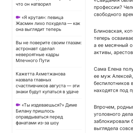
«Свидания были 
что он натворил
профессии? Чело
свободного вре
«Я крутая»: певица
Жасмин лихо похудела — как
она выглядит теперь
Блиновская, ко
теперь осваивае
Вы не поверите своим глазам:
а ее месячный о
астронавт сделал
активы, арестов
невероятные кадры
Млечного Пути
Сама Елена полу
Кажетта Ахметжанова
ее муж Алексей
назвала главных
беспилотников в
счастливчиков августа — эти
находятся под 
знаки будут купаться в удаче
«Ты издеваешься?» Диме
Впрочем, родны
Билану пришлось
уголовного дела
оправдываться перед
заблокировали б
фанатами из-за шоу
выглядела совсе