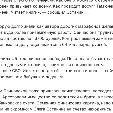
через стекло по телефону. Как она относится к своей 
век привыкает ко всему. Как проводит досуг? Там оче
мени. Читает книги», — сообщил Останин.
торую долго знали как автора дорогих марафонов жела
т куда более приземленную работу. Сейчас она трудит
клад составляет 6700 рублей. Контраст вышел заметны
анные по делу, оцениваются в 64 миллиарда рублей.
чила 4,5 года лишения свободы. Пока она отбывает на
, по данным источника, занимается производством
 зоне СВО. Их четверо детей — три сына и дочь — сей
присмотром бабушек и дедушек.
м Блиновской тоже пришлось почувствовать последст
. Арестовали имущество ее родителей и брата, а такж
анковские счета. Семейная финансовая картина, надо 
м не скромно: у Олега Останина на счетах находились