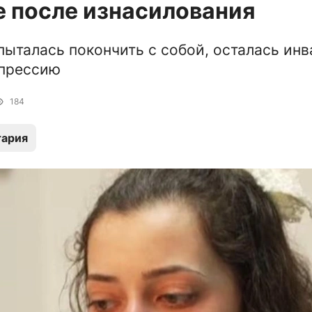
 после изнасилования
пыталась покончить с собой, осталась ин
епрессию
184
тария