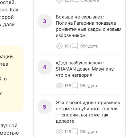
228
Обсудить
остей,
не. Как
Больше не скрывает:
оторой
3
Полина Гагарина показала
у дали
романтичные кадры с новым
избранником
160
Обсудить
рации
«Дед разбушевался»:
тва,
4
SHAMAN довел Мизулину —
что он натворил
, в
158
Обсудить
к
Эти 7 безобидных привычек
5
незаметно убивают колени
— спорим, вы тоже так
делаете
олучной
129
Обсудить
имостью