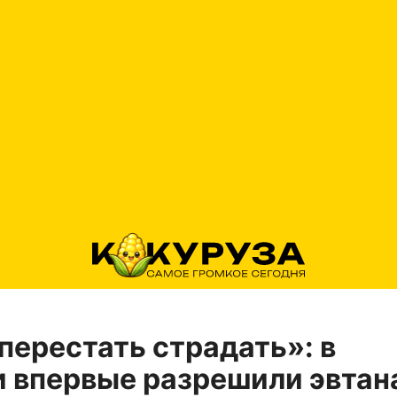
 перестать страдать»: в
 впервые разрешили эвта