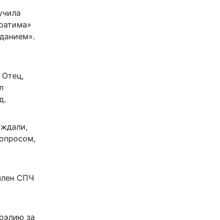
учила
братима»
данием».
 Отец,
л
д.
уждали,
вопросом,
член СПЧ
оэлию за