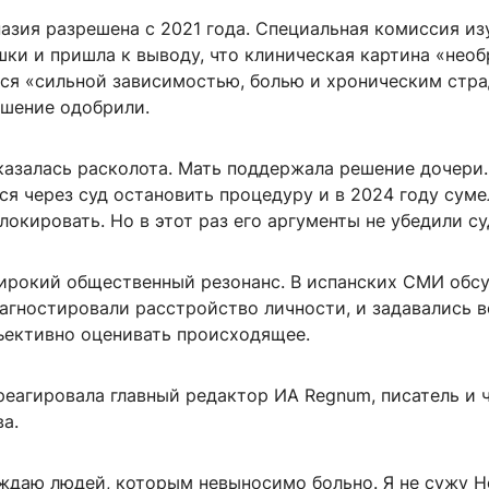
азия разрешена с 2021 года. Специальная комиссия из
шки и пришла к выводу, что клиническая картина «нео
ся «сильной зависимостью, болью и хроническим стра
ошение одобрили.
казалась расколота. Мать поддержала решение дочери.
ся через суд остановить процедуру и в 2024 году суме
локировать. Но в этот раз его аргументы не убедили су
ирокий общественный резонанс. В испанских СМИ обс
иагностировали расстройство личности, и задавались 
бъективно оценивать происходящее.
реагировала главный редактор ИА Regnum, писатель и 
а.
уждаю людей, которым невыносимо больно. Я не сужу Н