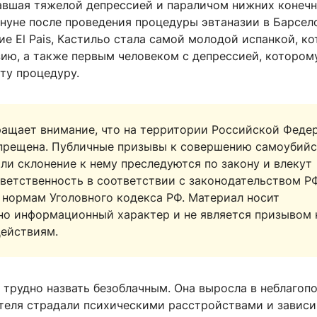
авшая тяжелой депрессией и параличом нижних конечн
нуне после проведения процедуры эвтаназии в Барсело
е El Pais, Кастильо стала самой молодой испанкой, к
зию, а также первым человеком с депрессией, котором
ту процедуру.
ращает внимание, что на территории Российской Феде
апрещена. Публичные призывы к совершению самоубийс
ли склонение к нему преследуются по закону и влекут
ветственность в соответствии с законодательством РФ
 нормам Уголовного кодекса РФ. Материал носит
но информационный характер и не является призывом 
действиям.
 трудно назвать безоблачным. Она выросла в неблагоп
ителя страдали психическими расстройствами и завис