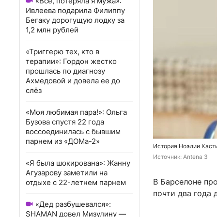
«Всё, потеряла я мужа»:
Ивлеева подарила Филиппу
Бегаку дорогущую лодку за
1,2 млн рублей
«Триггерю тех, кто в
терапии»: Гордон жестко
прошлась по диагнозу
Ахмедовой и довела ее до
слёз
«Моя любимая пара!»: Ольга
Бузова спустя 22 года
воссоединилась с бывшим
парнем из «ДОМа-2»
История Ноэлии Касти
Источник: 
Antena 3
«Я была шокирована»: Жанну
Агузарову заметили на
В Барселоне пр
отдыхе с 22-летнем парнем
почти два года 
«Дед разбушевался»:
SHAMAN довел Мизулину —