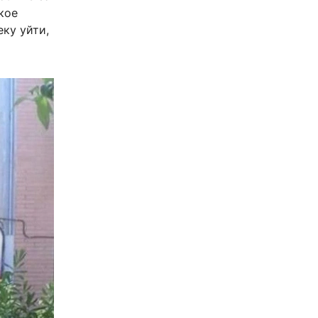
кое
ку уйти,