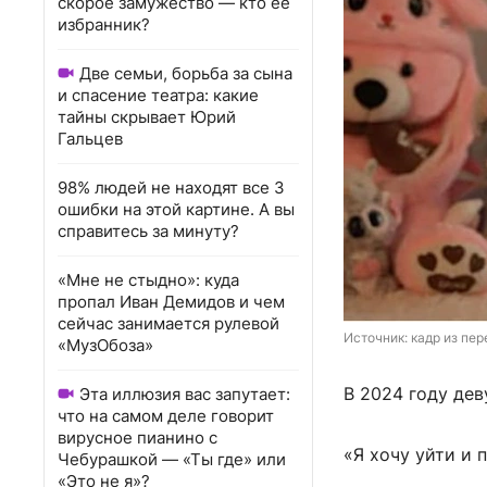
скорое замужество — кто ее
избранник?
Две семьи, борьба за сына
и спасение театра: какие
тайны скрывает Юрий
Гальцев
98% людей не находят все 3
ошибки на этой картине. А вы
справитесь за минуту?
«Мне не стыдно»: куда
пропал Иван Демидов и чем
сейчас занимается рулевой
Источник: 
кадр из пер
«МузОбоза»
В 2024 году дев
Эта иллюзия вас запутает:
что на самом деле говорит
вирусное пианино с
«Я хочу уйти и 
Чебурашкой — «Ты где» или
«Это не я»?