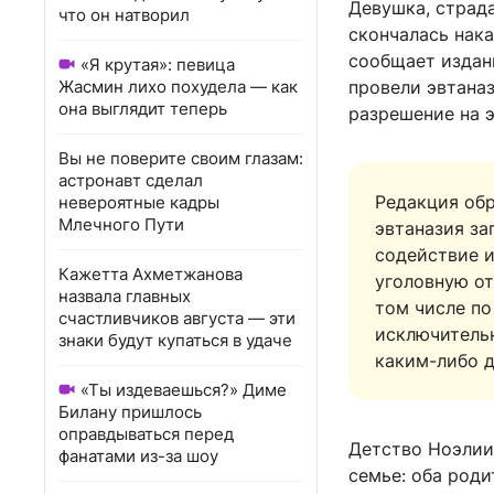
Девушка, страд
что он натворил
скончалась нака
сообщает издани
«Я крутая»: певица
Жасмин лихо похудела — как
провели эвтана
она выглядит теперь
разрешение на э
Вы не поверите своим глазам:
астронавт сделал
Редакция об
невероятные кадры
Млечного Пути
эвтаназия з
содействие и
Кажетта Ахметжанова
уголовную от
назвала главных
том числе по
счастливчиков августа — эти
исключитель
знаки будут купаться в удаче
каким-либо 
«Ты издеваешься?» Диме
Билану пришлось
оправдываться перед
Детство Ноэлии
фанатами из-за шоу
семье: оба род