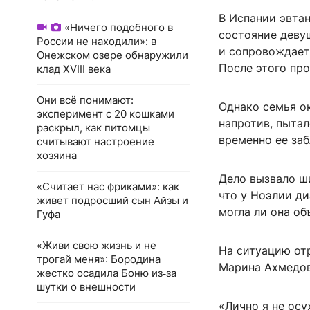
В Испании эвтан
«Ничего подобного в
состояние деву
России не находили»: в
и сопровождает
Онежском озере обнаружили
После этого пр
клад XVIII века
Они всё понимают:
Однако семья о
эксперимент с 20 кошками
напротив, пытал
раскрыл, как питомцы
временно ее заб
считывают настроение
хозяина
Дело вызвало ш
«Считает нас фриками»: как
что у Ноэлии д
живет подросший сын Айзы и
могла ли она о
Гуфа
«Живи свою жизнь и не
На ситуацию от
трогай меня»: Бородина
Марина Ахмедов
жестко осадила Боню из‑за
шутки о внешности
«Лично я не ос