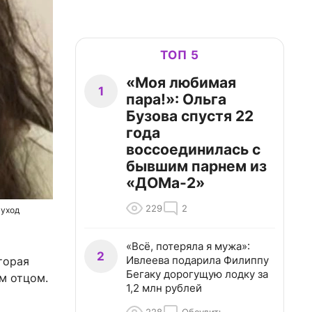
ТОП 5
«Моя любимая
1
пара!»: Ольга
Бузова спустя 22
года
воссоединилась с
бывшим парнем из
«ДОМа-2»
229
2
 уход
«Всё, потеряла я мужа»:
2
Ивлеева подарила Филиппу
торая
Бегаку дорогущую лодку за
м отцом.
1,2 млн рублей