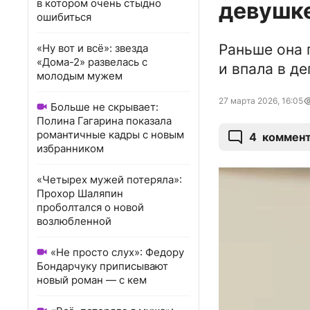
в котором очень стыдно
девушке
ошибиться
Раньше она 
«Ну вот и всё»: звезда
«Дома-2» развелась с
и впала в д
молодым мужем
27 марта 2026, 16:05
Больше не скрывает:
Полина Гагарина показала
романтичные кадры с новым
4
коммен
избранником
«Четырех мужей потеряла»:
Прохор Шаляпин
проболтался о новой
возлюбленной
«Не просто слух»: Федору
Бондарчуку приписывают
новый роман — с кем