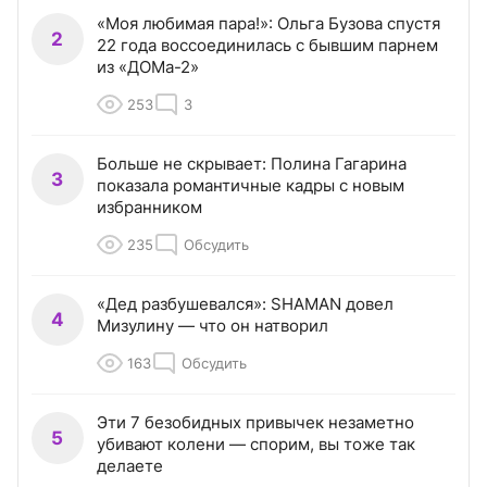
«Моя любимая пара!»: Ольга Бузова спустя
2
22 года воссоединилась с бывшим парнем
из «ДОМа-2»
253
3
Больше не скрывает: Полина Гагарина
3
показала романтичные кадры с новым
избранником
235
Обсудить
«Дед разбушевался»: SHAMAN довел
4
Мизулину — что он натворил
163
Обсудить
Эти 7 безобидных привычек незаметно
5
убивают колени — спорим, вы тоже так
делаете