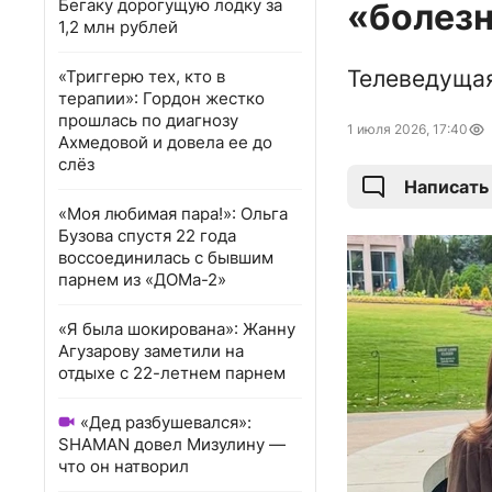
Бегаку дорогущую лодку за
«болезн
1,2 млн рублей
Телеведущая
«Триггерю тех, кто в
терапии»: Гордон жестко
прошлась по диагнозу
1 июля 2026, 17:40
Ахмедовой и довела ее до
слёз
Написать
«Моя любимая пара!»: Ольга
Бузова спустя 22 года
воссоединилась с бывшим
парнем из «ДОМа-2»
«Я была шокирована»: Жанну
Агузарову заметили на
отдыхе с 22-летнем парнем
«Дед разбушевался»:
SHAMAN довел Мизулину —
что он натворил