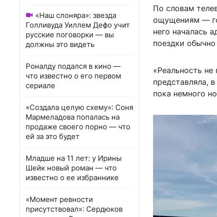
По словам теле
«Наш слоняра»: звезда
ощущениям — го
Голливуда Уиллем Дефо учит
него началась а
русские поговорки — вы
поездки обычно 
должны это видеть
Роналду подался в кино —
«Реальность не 
что известно о его первом
представляла, в
сериале
пока немного но
«Создала целую схему»: Соня
Мармеладова попалась на
продаже своего порно — что
ей за это будет
Младше на 11 лет: у Ирины
Шейк новый роман — что
известно о ее избраннике
«Момент ревности
присутствовал»: Сердюков