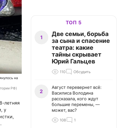
ТОП 5
Две семьи, борьба
1
за сына и спасение
театра: какие
тайны скрывает
Юрий Гальцев
110
Обсудить
янулось на
Август перевернет всё:
итории РФ)
2
Василиса Володина
рассказала, кого ждут
8-летняя
большие перемены, —
, у
может, вас?
истки,
108
1
.