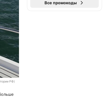
Все промокоды
итории РФ)
 больше