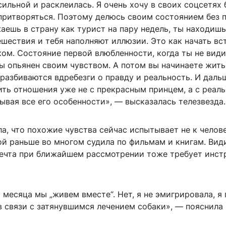
сильной и расклеилась. Я очень хочу в своих соцсетях
притворяться. Поэтому делюсь своим состоянием без 
аешь в страну как турист на пару недель, ты находишь
шествия и тебя наполняют иллюзии. Это как начать вс
ком. Состояние первой влюбленности, когда ты не вид
ы опьянен своим чувством. А потом вы начинаете жить
разбиваются вдребезги о правду и реальность. И даль
ить отношения уже не с прекрасным принцем, а с реал
ывая все его особенности», — высказалась телезвезда.
а, что похожие чувства сейчас испытывает не к челове
ой раньше во многом судила по фильмам и книгам. Вид
ечта при ближайшем рассмотрении тоже требует инст
 месяца мы „живем вместе“. Нет, я не эмигрировала, я
в связи с затянувшимся лечением собаки», — пояснила 