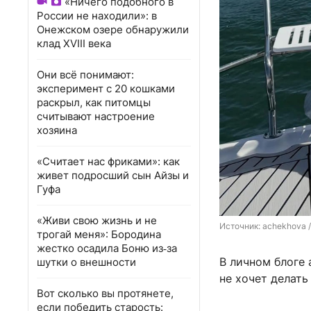
«Ничего подобного в
России не находили»: в
Онежском озере обнаружили
клад XVIII века
Они всё понимают:
эксперимент с 20 кошками
раскрыл, как питомцы
считывают настроение
хозяина
«Считает нас фриками»: как
живет подросший сын Айзы и
Гуфа
«Живи свою жизнь и не
Источник: 
achekhova /
трогай меня»: Бородина
жестко осадила Боню из‑за
В личном блоге
шутки о внешности
не хочет делать 
Вот сколько вы протянете,
если победить старость: