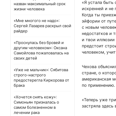
«Я устала быть 
назван максимальный срок
искренней и не 
жизни человека
Когда ты приезж
«Мне многого не надо»:
эйфории от путе
Сергей Лазарев раскрыл свой
с новым челове
райдер
недостатков и т
и твои иллюзии 
«Проснулась без бровей и
предстоит стро
другим человеком»: Оксана
человеком, учит
Самойлова пожаловалась на
своих детей
Чехова объяснил
«Уже не мальчик»: Сябитова
стране, о котор
строго-настрого
американская м
предостерегла Киркорова от
по применению.
брака
«Хочется снять кожу»:
«Теперь уже три
Симоньян призналась о
застряла здесь 
самом болезненном в
лечении рака