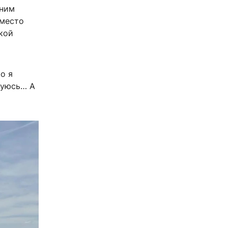
нним
вместо
ткой
о я
ируюсь… А