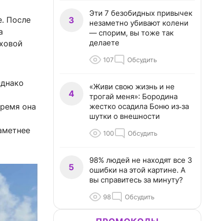
Эти 7 безобидных привычек
е. После
3
незаметно убивают колени
а
— спорим, вы тоже так
делаете
еховой
107
Обсудить
Однако
«Живи свою жизнь и не
4
трогай меня»: Бородина
жестко осадила Боню из‑за
время она
шутки о внешности
аметнее
100
Обсудить
98% людей не находят все 3
5
ошибки на этой картине. А
вы справитесь за минуту?
98
Обсудить