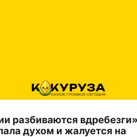
и разбиваются вдребезги»
пала духом и жалуется на