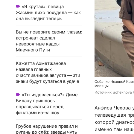
«Я крутая»: певица
Жасмин лихо похудела — как
она выглядит теперь
Вы не поверите своим глазам:
астронавт сделал
невероятные кадры
Млечного Пути
Кажетта Ахметжанова
назвала главных
счастливчиков августа — эти
знаки будут купаться в удаче
Собачке Чеховой Кар
месяцы
Источник: 
achekhova /
«Ты издеваешься?» Диме
Билану пришлось
оправдываться перед
Анфиса Чехова 
фанатами из-за шоу
телеведущая при
которой диагно
Грубое нарушение правил и
именно там наш
ругань до слёз: звезды чуть