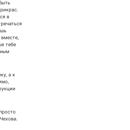
 быть
прикрас.
ся в
тречаться
ишь
 вместе,
ше тебе
ьным
ку, а к
имо,
рукции
 просто
Чехова.