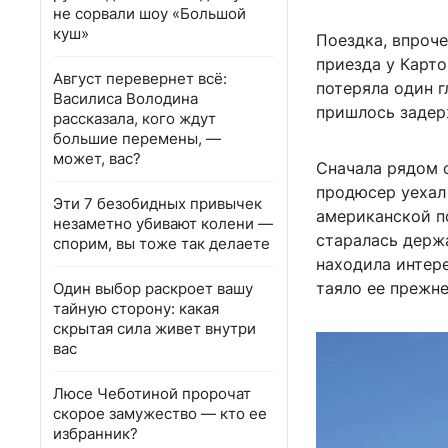
не сорвали шоу «Большой
куш»
Поездка, впроче
приезда у Карт
Август перевернет всё:
потеряла один г
Василиса Володина
пришлось задерж
рассказала, кого ждут
большие перемены, —
может, вас?
Сначала рядом 
продюсер уехал 
Эти 7 безобидных привычек
американской п
незаметно убивают колени —
старалась держа
спорим, вы тоже так делаете
находила интер
таяло ее прежне
Один выбор раскроет вашу
тайную сторону: какая
скрытая сила живет внутри
вас
Люсе Чеботиной пророчат
скорое замужество — кто ее
избранник?