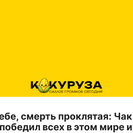
ебе, смерть проклятая: Чак
победил всех в этом мире и