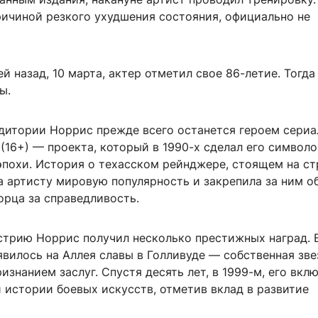
ричиной резкого ухудшения состояния, официально не
ей назад, 10 марта, актер отметил свое 86-летие. Тогда
ы.
дитории Норрис прежде всего останется героем сериа
(16+) — проекта, который в 1990-х сделал его символ
эпохи. История о техасском рейнджере, стоящем на с
а артисту мировую популярность и закрепила за ним о
орца за справедливость.
устрию Норрис получил несколько престижных наград. 
явилось на Аллея славы в Голливуде — собственная зве
знанием заслуг. Спустя десять лет, в 1999-м, его вкл
 истории боевых искусств, отметив вклад в развитие