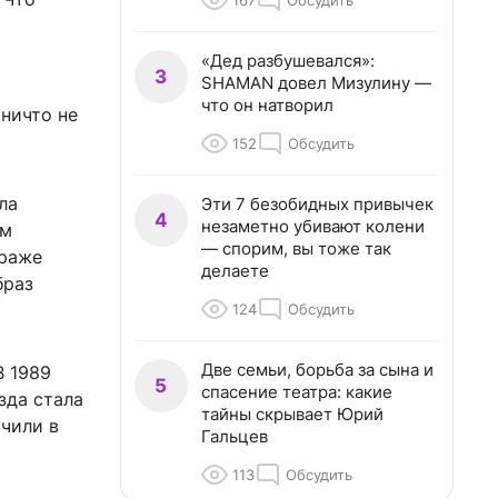
167
Обсудить
«Дед разбушевался»:
3
SHAMAN довел Мизулину —
что он натворил
 ничто не
152
Обсудить
ла
Эти 7 безобидных привычек
4
незаметно убивают колени
ом
— спорим, вы тоже так
траже
делаете
браз
124
Обсудить
Две семьи, борьба за сына и
В 1989
5
спасение театра: какие
зда стала
тайны скрывает Юрий
ючили в
Гальцев
113
Обсудить