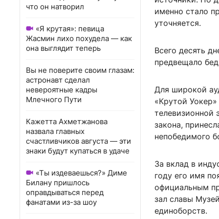
что он натворил
именно стало п
уточняется.
«Я крутая»: певица
Жасмин лихо похудела — как
она выглядит теперь
Всего десять дн
предвещало бед
Вы не поверите своим глазам:
астронавт сделал
Для широкой ау
невероятные кадры
Млечного Пути
«Крутой Уокер» 
телевизионной 
Кажетта Ахметжанова
закона, принесл
назвала главных
непобедимого б
счастливчиков августа — эти
знаки будут купаться в удаче
За вклад в инд
«Ты издеваешься?» Диме
году его имя по
Билану пришлось
официальным при
оправдываться перед
зал славы Музей
фанатами из-за шоу
единоборств.