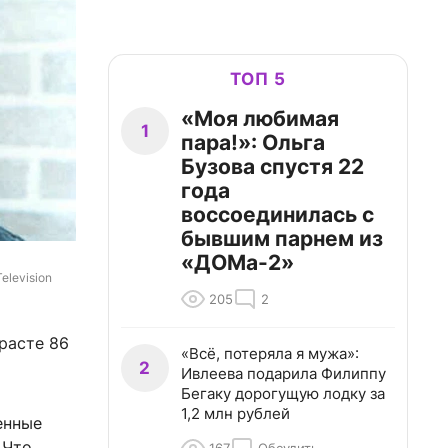
ТОП 5
«Моя любимая
1
пара!»: Ольга
Бузова спустя 22
года
воссоединилась с
бывшим парнем из
«ДОМа-2»
elevision 
205
2
расте 86
«Всё, потеряла я мужа»:
2
Ивлеева подарила Филиппу
Бегаку дорогущую лодку за
1,2 млн рублей
енные
 Что