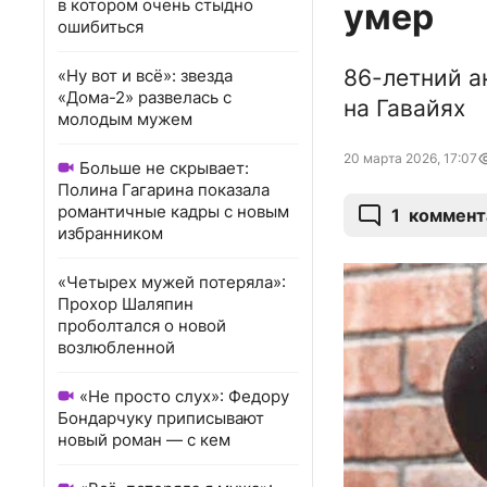
в котором очень стыдно
умер
ошибиться
86-летний а
«Ну вот и всё»: звезда
«Дома-2» развелась с
на Гавайях
молодым мужем
20 марта 2026, 17:07
Больше не скрывает:
Полина Гагарина показала
романтичные кадры с новым
1
коммент
избранником
«Четырех мужей потеряла»:
Прохор Шаляпин
проболтался о новой
возлюбленной
«Не просто слух»: Федору
Бондарчуку приписывают
новый роман — с кем