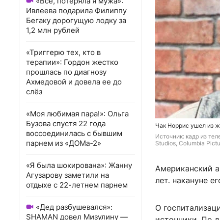
«Всё, потеряла я мужа»:
Ивлеева подарила Филиппу
Бегаку дорогущую лодку за
1,2 млн рублей
«Триггерю тех, кто в
терапии»: Гордон жестко
прошлась по диагнозу
Ахмедовой и довела ее до
слёз
«Моя любимая пара!»: Ольга
Бузова спустя 22 года
Чак Норрис ушел из ж
воссоединилась с бывшим
Источник: 
кадр из тел
парнем из «ДОМа-2»
Studios, 
Columbia Pictu
«Я была шокирована»: Жанну
Американский а
Агузарову заметили на
лет. накануне е
отдыхе с 22-летнем парнем
«Дед разбушевался»:
О госпитализац
SHAMAN довел Мизулину —
источники. По д