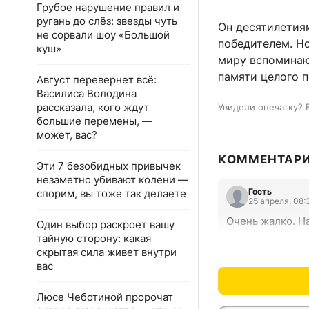
Грубое нарушение правил и
ругань до слёз: звезды чуть
Он десятилетия
не сорвали шоу «Большой
победителем. Но
куш»
миру вспоминают
памяти целого п
Август перевернет всё:
Василиса Володина
рассказала, кого ждут
Увидели опечатку? 
большие перемены, —
может, вас?
КОММЕНТАР
Эти 7 безобидных привычек
незаметно убивают колени —
Гость
спорим, вы тоже так делаете
25 апреля, 08:
Очень жалко. Н
Один выбор раскроет вашу
тайную сторону: какая
скрытая сила живет внутри
вас
Люсе Чеботиной пророчат