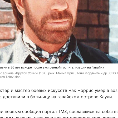
изни в 86 лет вскоре после экстренной госпитализации на Гавайях
есериала «Крутой Уокер» (16+), реж. Майкл Прис
, 
Тони Морденте и др., 
CBS T
res Television
ктер и мастер боевых искусств Чак Норрис умер в воз
го доставили в больницу на гавайском острове Кауаи.
ии первым сообщил портал TMZ, сославшись на собств
анным издания, накануне артист проводил тренировку.