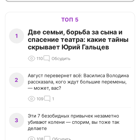
ТОП 5
Две семьи, борьба за сына и
1
спасение театра: какие тайны
скрывает Юрий Гальцев
110
Обсудить
Август перевернет всё: Василиса Володина
2
рассказала, кого ждут большие перемены,
— может, вас?
109
1
Эти 7 безобидных привычек незаметно
3
убивают колени — спорим, вы тоже так
делаете
108
Обсудить