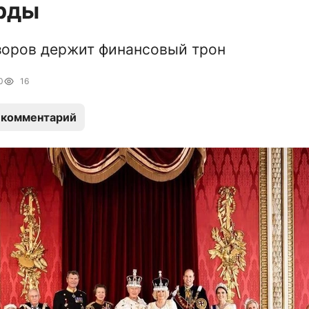
рды
зоров держит финансовый трон
0
16
 комментарий