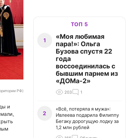
ТОП 5
«Моя любимая
1
пара!»: Ольга
Бузова спустя 22
года
воссоединилась с
бывшим парнем из
«ДОМа-2»
ерритории РФ)
203
1
ды и
«Всё, потеряла я мужа»:
2
умали,
Ивлеева подарила Филиппу
Бегаку дорогущую лодку за
крыть
1,2 млн рублей
амым