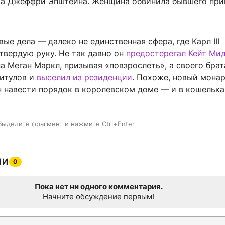
ка Джеффри Эпштейна. Женщина обвинила бывшего при
вые дела — далеко не единственная сфера, где Карл III
твердую руку. Не так давно он
предостерегал Кейт Ми
а Меган Маркл, призывая «повзрослеть», а своего бра
титулов и
выселил из резиденции
. Похоже, новый мона
 навести порядок в королевском доме — и в кошельках
Выделите фрагмент и нажмите Ctrl+Enter
ИИ
0
Пока нет ни одного комментария.
Начните обсуждение первым!