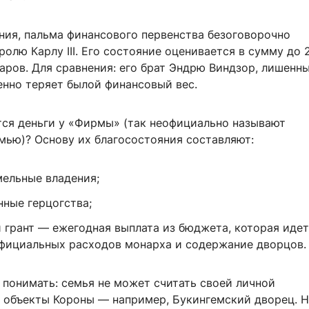
ния, пальма финансового первенства безоговорочно
олю Карлу III. Его состояние оценивается в сумму до 2
аров. Для сравнения: его брат Эндрю Виндзор, лишенн
енно теряет былой финансовый вес.
тся деньги у «Фирмы» (так неофициально называют
мью)? Основу их благосостояния составляют:
мельные владения;
нные герцогства;
 грант — ежегодная выплата из бюджета, которая идет
фициальных расходов монарха и содержание дворцов.
 понимать: семья не может считать своей личной
 объекты Короны — например, Букингемский дворец. 