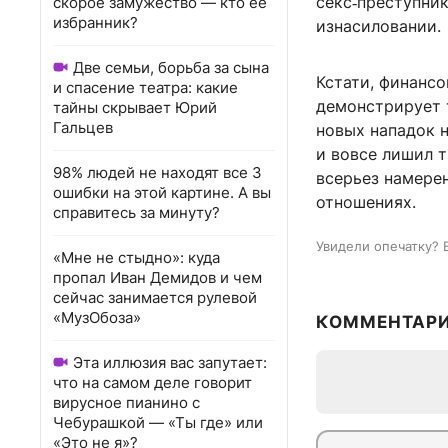
секс‑преступни
скорое замужество — кто ее
избранник?
изнасиловании.
Две семьи, борьба за сына
Кстати, финансо
и спасение театра: какие
демонстрирует 
тайны скрывает Юрий
Гальцев
новых нападок н
и вовсе лишил 
98% людей не находят все 3
всерьез намерен
ошибки на этой картине. А вы
отношениях.
справитесь за минуту?
Увидели опечатку? 
«Мне не стыдно»: куда
пропал Иван Демидов и чем
сейчас занимается рулевой
«МузОбоза»
КОММЕНТАР
Эта иллюзия вас запутает:
что на самом деле говорит
вирусное пианино с
Чебурашкой — «Ты где» или
«Это не я»?