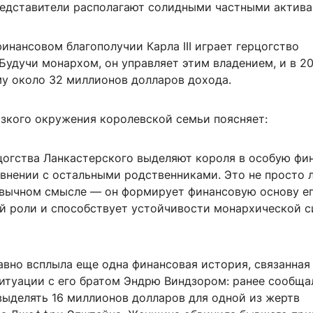
редставители располагают солидными частными актива
инансовом благополучии Карла III играет герцогство
Будучи монархом, он управляет этим владением, и в 2
му около 32 миллионов долларов дохода.
изкого окружения королевской семьи поясняет:
цогства Ланкастерского выделяют короля в особую фи
авнении с остальными родственниками. Это не просто 
ивычном смысле — он формирует финансовую основу е
й роли и способствует устойчивости монархической с
давно всплыла еще одна финансовая история, связанная
о ситуации с его братом Эндрю Виндзором: ранее сообща
выделять 16 миллионов долларов для одной из жертв