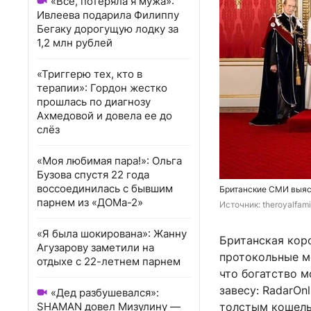
«Всё, потеряла я мужа»:
Ивлеева подарила Филиппу
Бегаку дорогущую лодку за
1,2 млн рублей
«Триггерю тех, кто в
терапии»: Гордон жестко
прошлась по диагнозу
Ахмедовой и довела ее до
слёз
«Моя любимая пара!»: Ольга
Бузова спустя 22 года
воссоединилась с бывшим
Британские СМИ выясн
парнем из «ДОМа-2»
Источник: 
theroyalfam
«Я была шокирована»: Жанну
Британская кор
Агузарову заметили на
протокольные м
отдыхе с 22-летнем парнем
что богатство 
завесу: RadarOn
«Дед разбушевался»:
SHAMAN довел Мизулину —
толстым кошель