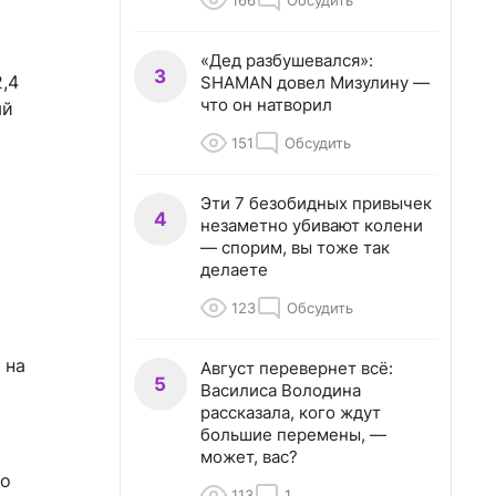
166
Обсудить
«Дед разбушевался»:
3
,4
SHAMAN довел Мизулину —
что он натворил
ый
151
Обсудить
Эти 7 безобидных привычек
4
незаметно убивают колени
— спорим, вы тоже так
делаете
123
Обсудить
 на
Август перевернет всё:
5
Василиса Володина
рассказала, кого ждут
большие перемены, —
может, вас?
Но
113
1