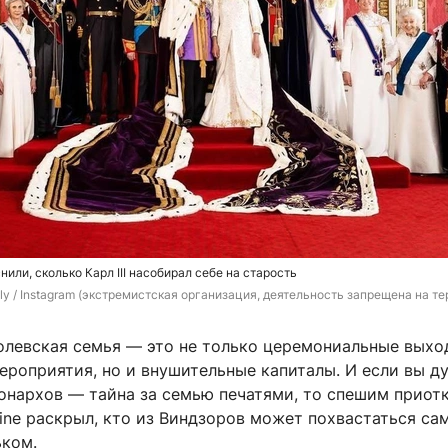
или, сколько Карл III насобирал себе на старость
ily / Instagram (экстремистская организация, деятельность запрещена на т
олевская семья — это не только церемониальные выхо
ероприятия, но и внушительные капиталы. И если вы д
монархов — тайна за семью печатями, то спешим приот
line раскрыл, кто из Виндзоров может похвастаться с
ком.