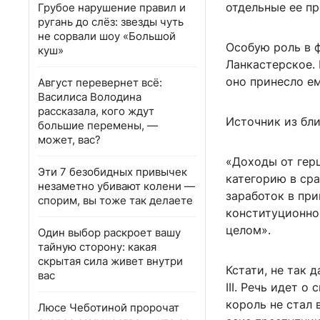
отдельные ее п
Грубое нарушение правил и
ругань до слёз: звезды чуть
не сорвали шоу «Большой
Особую роль в ф
куш»
Ланкастерское. 
оно принесло е
Август перевернет всё:
Василиса Володина
рассказала, кого ждут
Источник из бл
большие перемены, —
может, вас?
«Доходы от гер
Эти 7 безобидных привычек
категорию в ср
незаметно убивают колени —
заработок в пр
спорим, вы тоже так делаете
конституционно
целом».
Один выбор раскроет вашу
тайную сторону: какая
скрытая сила живет внутри
Кстати, не так 
вас
III. Речь идет 
король не стал 
Люсе Чеботиной пророчат