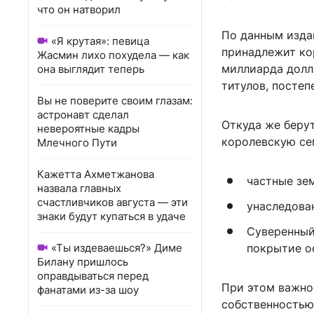
что он натворил
По данным изда
«Я крутая»: певица
принадлежит кор
Жасмин лихо похудела — как
миллиарда долл
она выглядит теперь
титулов, постеп
Вы не поверите своим глазам:
астронавт сделал
Откуда же беру
невероятные кадры
королевскую се
Млечного Пути
Кажетта Ахметжанова
частные зе
назвала главных
счастливчиков августа — эти
унаследова
знаки будут купаться в удаче
Суверенный
«Ты издеваешься?» Диме
покрытие о
Билану пришлось
оправдываться перед
При этом важно
фанатами из-за шоу
собственностью