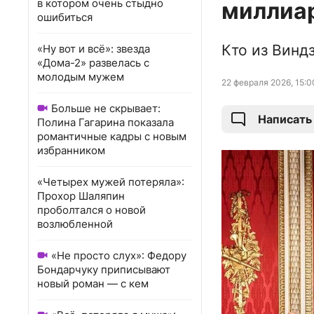
в котором очень стыдно
миллиа
ошибиться
Кто из Винд
«Ну вот и всё»: звезда
«Дома-2» развелась с
молодым мужем
22 февраля 2026, 15:0
Больше не скрывает:
Написать
Полина Гагарина показала
романтичные кадры с новым
избранником
«Четырех мужей потеряла»:
Прохор Шаляпин
проболтался о новой
возлюбленной
«Не просто слух»: Федору
Бондарчуку приписывают
новый роман — с кем