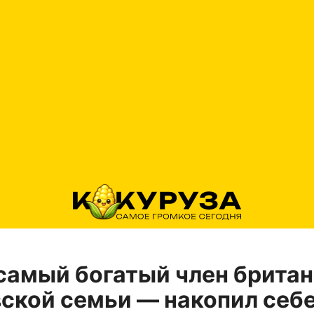
самый богатый член брита
ской семьи — накопил себ