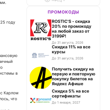
ми.
ПРОМОКОДЫ
ROSTIC'S - скидка
025 году
20% по промокоду
на любой заказ от
3199₽!
До 31 августа, 2026
Скидка 11% на все
курсы
нансовую
До 31 августа, 2026
личный
го
Получить скидку на
истемы в
первую и повторную
покупку билетов на
Яндекс Афише
Скидка 5% на все
 с Карлом
сертификаты
лось, что
До 1 января, 2027