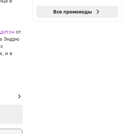
нца в
Все промокоды
ддлтон
от
та Эндрю
рх
, и в