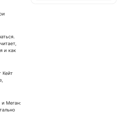
ри
аться.
читает,
я и как
т Кейт
е,
 и Меган:
тально