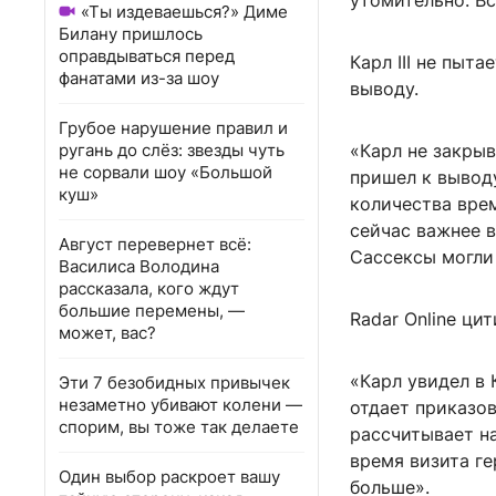
утомительно. В
«Ты издеваешься?» Диме
Билану пришлось
оправдываться перед
Карл III не пыт
фанатами из-за шоу
выводу.
Грубое нарушение правил и
ругань до слёз: звезды чуть
«Карл не закрыв
не сорвали шоу «Большой
пришел к выводу
куш»
количества врем
сейчас важнее в
Август перевернет всё:
Сассексы могли
Василиса Володина
рассказала, кого ждут
большие перемены, —
Radar Online ци
может, вас?
«Карл увидел в
Эти 7 безобидных привычек
незаметно убивают колени —
отдает приказов
спорим, вы тоже так делаете
рассчитывает на
время визита ге
Один выбор раскроет вашу
больше».