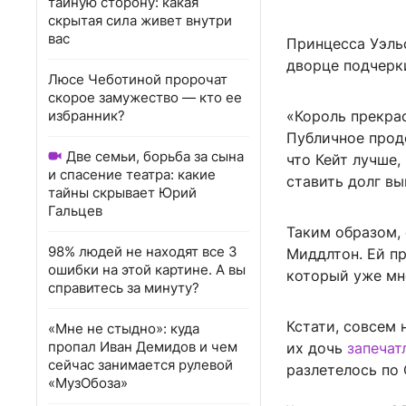
тайную сторону: какая
скрытая сила живет внутри
вас
Принцесса Уэль
дворце подчерк
Люсе Чеботиной пророчат
скорое замужество — кто ее
избранник?
«Король прекрас
Публичное прод
Две семьи, борьба за сына
что Кейт лучше,
и спасение театра: какие
ставить долг вы
тайны скрывает Юрий
Гальцев
Таким образом,
98% людей не находят все 3
Миддлтон. Ей пр
ошибки на этой картине. А вы
который уже мн
справитесь за минуту?
Кстати, совсем 
«Мне не стыдно»: куда
пропал Иван Демидов и чем
их дочь
запечат
сейчас занимается рулевой
разлетелось по 
«МузОбоза»