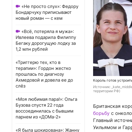
«Не просто слух»: Федору
Бондарчуку приписывают
новый роман — с кем
«Всё, потеряла я мужа»:
Ивлеева подарила Филиппу
Бегаку дорогущую лодку за
1,2 млн рублей
«Триггерю тех, кто в
терапии»: Гордон жестко
прошлась по диагнозу
Ахмедовой и довела ее до
Король готов устроит
слёз
Источник: 
_kate_middl
территории РФ)
«Моя любимая пара!»: Ольга
Бузова спустя 22 года
Британская коро
воссоединилась с бывшим
борьбу
с онколо
парнем из «ДОМа-2»
Главный источн
Уильямом и Гарр
«Я была шокирована»: Жанну