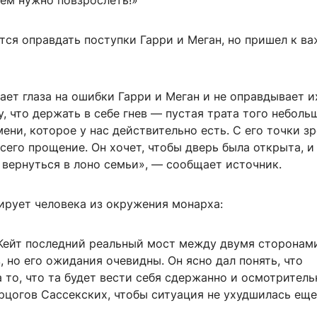
сем нужно повзрослеть!»
ается оправдать поступки Гарри и Меган, но пришел к в
ает глаза на ошибки Гарри и Меган и не оправдывает и
, что держать в себе гнев — пустая трата того неболь
ени, которое у нас действительно есть. С его точки зр
сего прощение. Он хочет, чтобы дверь была открыта, и
 вернуться в лоно семьи», — сообщает источник.
тирует человека из окружения монарха:
 Кейт последний реальный мост между двумя сторонами
, но его ожидания очевидны. Он ясно дал понять, что
 то, что та будет вести себя сдержанно и осмотритель
рцогов Сассекских, чтобы ситуация не ухудшилась еще