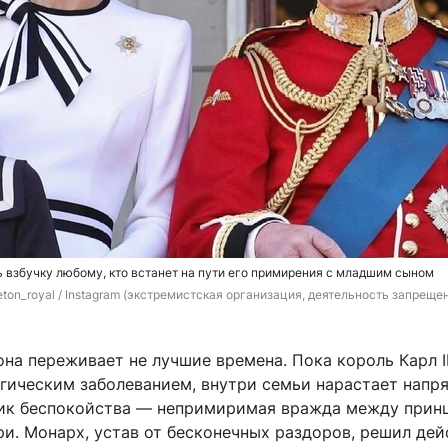
ь взбучку любому, кто встанет на пути его примирения с младшим сыном
eton_royal / Instagram (экстремистская организация, деятельность запрещен
на переживает не лучшие времена. Пока король Карл I
гическим заболеванием, внутри семьи нарастает напр
ик беспокойства — непримиримая вражда между прин
и. Монарх, устав от бесконечных раздоров, решил дей