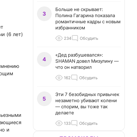
Больше не скрывает:
3
Полина Гагарина показала
романтичные кадры с новым
ет
избранником
и (6 лет)
234
Обсудить
«Дед разбушевался»:
4
SHAMAN довел Мизулину —
о мнению
что он натворил
ующим
162
Обсудить
Эти 7 безобидных привычек
5
незаметно убивают колени
— спорим, вы тоже так
делаете
ерьезными
жающиеся
133
Обсудить
но и