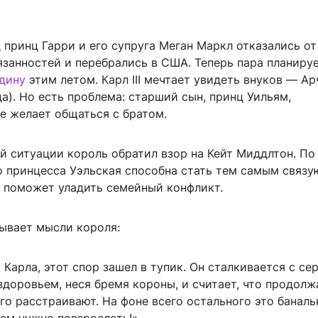
 принц Гарри и его супруга Меган Маркл отказались от
язанностей и перебрались в США. Теперь пара планиру
одину
этим летом. Карл III мечтает увидеть внуков — Арч
да). Но есть проблема: старший сын, принц Уильям,
е желает общаться с братом.
ой ситуации король обратил взор на Кейт Миддлтон. П
о принцесса Уэльская способна стать тем самым связ
е поможет уладить семейный конфликт.
ывает мысли короля:
 Карла, этот спор зашел в тупик. Он сталкивается с с
здоровьем, неся бремя короны, и считает, что продол
го расстраивают. На фоне всего остального это баналь