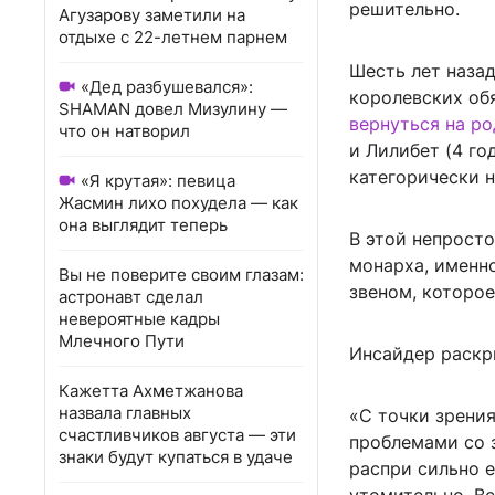
решительно.
Агузарову заметили на
отдыхе с 22-летнем парнем
Шесть лет назад
«Дед разбушевался»:
королевских об
SHAMAN довел Мизулину —
вернуться на р
что он натворил
и Лилибет (4 го
категорически н
«Я крутая»: певица
Жасмин лихо похудела — как
она выглядит теперь
В этой непрост
монарха, именн
Вы не поверите своим глазам:
звеном, которо
астронавт сделал
невероятные кадры
Млечного Пути
Инсайдер раскр
Кажетта Ахметжанова
назвала главных
«С точки зрения
счастливчиков августа — эти
проблемами со 
знаки будут купаться в удаче
распри сильно е