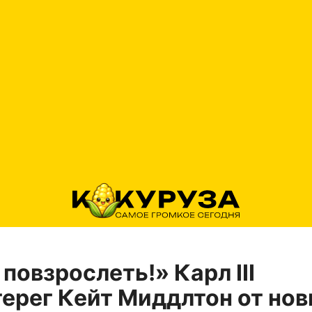
повзрослеть!» Карл III
ерег Кейт Миддлтон от но