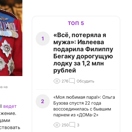
ТОП 5
«Всё, потеряла я
1
мужа»: Ивлеева
подарила Филиппу
Бегаку дорогущую
лодку за 1,2 млн
рублей
276
Обсудить
а на 
«Моя любимая пара!»: Ольга
2
Бузова спустя 22 года
II
ведет
воссоединилась с бывшим
яжение.
парнем из «ДОМа-2»
цами
250
3
ствовать