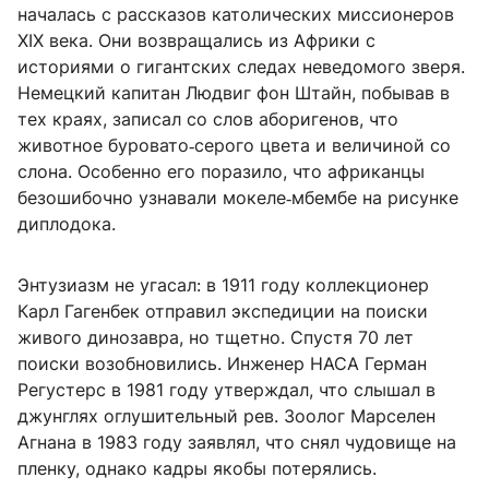
началась с рассказов католических миссионеров
XIX века. Они возвращались из Африки с
историями о гигантских следах неведомого зверя.
Немецкий капитан Людвиг фон Штайн, побывав в
тех краях, записал со слов аборигенов, что
животное буровато‑серого цвета и величиной со
слона. Особенно его поразило, что африканцы
безошибочно узнавали мокеле‑мбембе на рисунке
диплодока.
Энтузиазм не угасал: в 1911 году коллекционер
Карл Гагенбек отправил экспедиции на поиски
живого динозавра, но тщетно. Спустя 70 лет
поиски возобновились. Инженер НАСА Герман
Регустерс в 1981 году утверждал, что слышал в
джунглях оглушительный рев. Зоолог Марселен
Агнана в 1983 году заявлял, что снял чудовище на
пленку, однако кадры якобы потерялись.