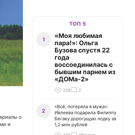
ТОП 5
«Моя любимая
1
пара!»: Ольга
Бузова спустя 22
года
воссоединилась с
бывшим парнем из
«ДОМа-2»
229
2
«Всё, потеряла я мужа»:
2
Ивлеева подарила Филиппу
ериалы о
Бегаку дорогущую лодку за
ми и
1,2 млн рублей