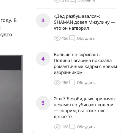
226
Обсудить
«Дед разбушевался»:
году. В
3
SHAMAN довел Мизулину —
ы
что он натворил
будто
156
Обсудить
Больше не скрывает:
4
Полина Гагарина показала
романтичные кадры с новым
избранником
156
Обсудить
Эти 7 безобидных привычек
5
незаметно убивают колени
— спорим, вы тоже так
делаете
128
Обсудить