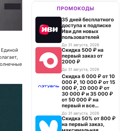
ПРОМОКОДЫ
35 дней бесплатного
доступа к подписке
Иви для новых
пользователей
До 31 августа, 2026
Скидка 500 ₽ на
. Единой
первый заказ от
олагает,
2000 ₽
солнечные
До 31 августа, 2026
Скидка 6 000 ₽ от 10
000 ₽, 10 000 ₽ от 15
000 ₽, 20 000 ₽ от
30 000 ₽ и 35 000 ₽
от 50 000 ₽ на
первый и все
повторные заказы по
До 31 августа, 2026
промокоду НАБЕРИ
Скидка 50% от 800 ₽
на первый заказ,
максимальная