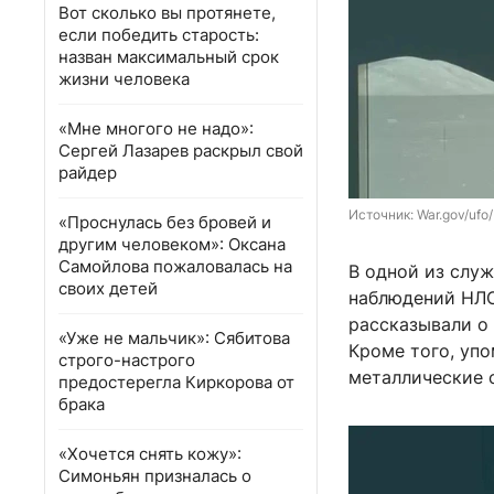
Вот сколько вы протянете,
если победить старость:
назван максимальный срок
жизни человека
«Мне многого не надо»:
Сергей Лазарев раскрыл свой
райдер
Источник: 
War.gov/ufo/
«Проснулась без бровей и
другим человеком»: Оксана
Самойлова пожаловалась на
В одной из служ
своих детей
наблюдений НЛО»
рассказывали о
«Уже не мальчик»: Сябитова
Кроме того, уп
строго-настрого
металлические 
предостерегла Киркорова от
брака
«Хочется снять кожу»:
Симоньян призналась о