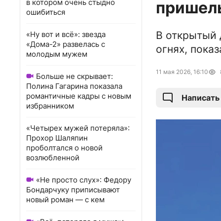
в котором очень стыдно
пришел
ошибиться
В открытый 
«Ну вот и всё»: звезда
«Дома-2» развелась с
огнях, пока
молодым мужем
11 мая 2026, 16:10
Больше не скрывает:
Полина Гагарина показала
романтичные кадры с новым
Написать
избранником
«Четырех мужей потеряла»:
Прохор Шаляпин
проболтался о новой
возлюбленной
«Не просто слух»: Федору
Бондарчуку приписывают
новый роман — с кем