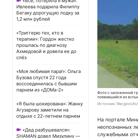
«Всё, потеряла я мужа»:
Ивлеева подарила Филиппу
Бегаку дорогущую лодку за
1,2 млн рублей
«Триггерю тех, кто в
терапии»: Гордон жестко
прошлась по диагнозу
Ахмедовой и довела ее до
слёз
«Моя любимая пара!»: Ольга
Бузова спустя 22 года
воссоединилась с бывшим
парнем из «ДОМа-2»
Фото с наложенной гр
появившийся из вспы
«Я была шокирована»: Жанну
Источник: 
War.gov/ufo/
Агузарову заметили на
отдыхе с 22-летнем парнем
На портале Мин
неопознанных л
«Дед разбушевался»:
служебными отч
SHAMAN довел Мизулину —