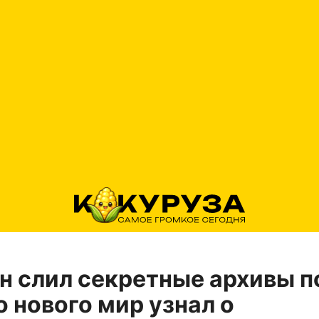
н слил секретные архивы п
о нового мир узнал о