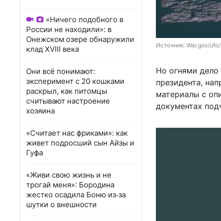
«Ничего подобного в
России не находили»: в
Онежском озере обнаружили
Источник: 
War.gov/ufo/
клад XVIII века
Но огнями дело
Они всё понимают:
эксперимент с 20 кошками
президента, на
раскрыл, как питомцы
материалы с оп
считывают настроение
документах подч
хозяина
«Считает нас фриками»: как
живет подросший сын Айзы и
Гуфа
«Живи свою жизнь и не
трогай меня»: Бородина
жестко осадила Боню из‑за
шутки о внешности