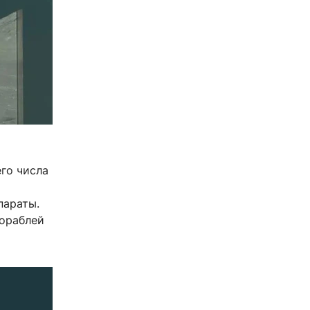
го числа
параты.
кораблей