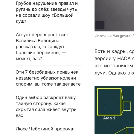
Грубое нарушение правил и
ругань до слёз: звезды чуть
не сорвали шоу «Большой
куш»
Август перевернет всё:
Источник: 
War.gov/ufo/
Василиса Володина
рассказала, кого ждут
Есть и кадры, с
большие перемены, —
версии у НАСА о
может, вас?
что источником
Эти 7 безобидных привычек
лучи. Однако ок
незаметно убивают колени —
спорим, вы тоже так делаете
Один выбор раскроет вашу
тайную сторону: какая
скрытая сила живет внутри
вас
Люсе Чеботиной пророчат