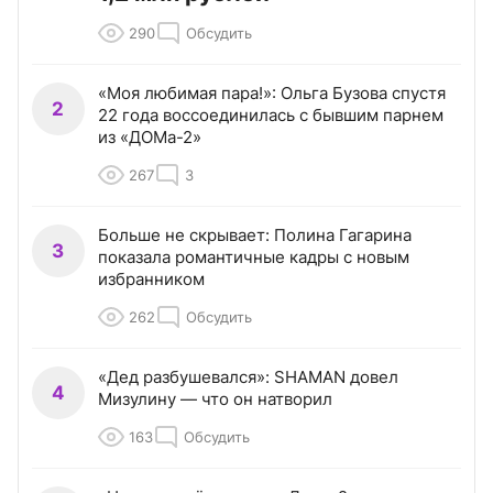
290
Обсудить
«Моя любимая пара!»: Ольга Бузова спустя
2
22 года воссоединилась с бывшим парнем
из «ДОМа-2»
267
3
Больше не скрывает: Полина Гагарина
3
показала романтичные кадры с новым
избранником
262
Обсудить
«Дед разбушевался»: SHAMAN довел
4
Мизулину — что он натворил
163
Обсудить