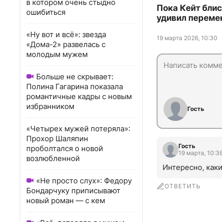
в котором очень стыдно
Пока Кейт блис
ошибиться
удивил переме
«Ну вот и всё»: звезда
19 марта 2026, 10:30
«Дома-2» развелась с
молодым мужем
Больше не скрывает:
Полина Гагарина показала
романтичные кадры с новым
избранником
Гость
«Четырех мужей потеряла»:
Прохор Шаляпин
Гость
проболтался о новой
19 марта, 10:3
возлюбленной
Интересно, как
«Не просто слух»: Федору
ОТВЕТИТЬ
Бондарчуку приписывают
новый роман — с кем