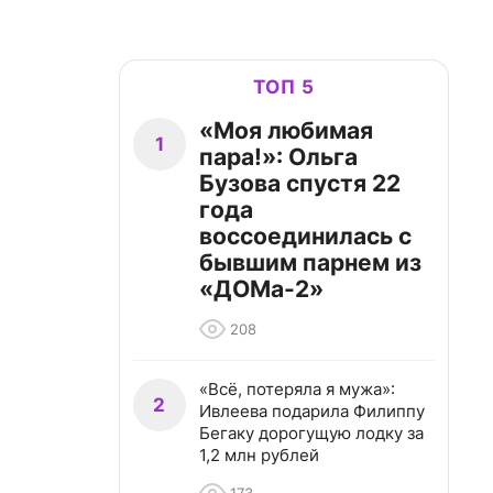
ТОП 5
«Моя любимая
1
пара!»: Ольга
Бузова спустя 22
года
воссоединилась с
бывшим парнем из
«ДОМа-2»
208
«Всё, потеряла я мужа»:
2
Ивлеева подарила Филиппу
Бегаку дорогущую лодку за
1,2 млн рублей