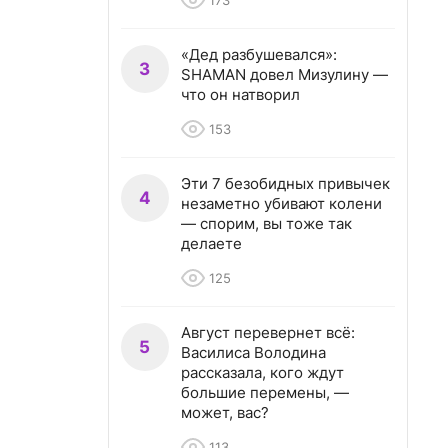
173
«Дед разбушевался»:
3
SHAMAN довел Мизулину —
что он натворил
153
Эти 7 безобидных привычек
4
незаметно убивают колени
— спорим, вы тоже так
делаете
125
Август перевернет всё:
5
Василиса Володина
рассказала, кого ждут
большие перемены, —
может, вас?
113