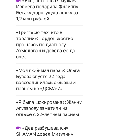
«Всё, потеряла я мужа»:
Ивлеева подарила Филиппу
Бегаку дорогущую лодку за
1,2 млн рублей
«Триггерю тех, кто в
терапии»: Гордон жестко
прошлась по диагнозу
Ахмедовой и довела ее до
слёз
«Моя любимая пара!»: Ольга
Бузова спустя 22 года
воссоединилась с бывшим
парнем из «ДОМа-2»
«Я была шокирована»: Жанну
Агузарову заметили на
отдыхе с 22-летнем парнем
«Дед разбушевался»:
SHAMAN довел Мизулину —