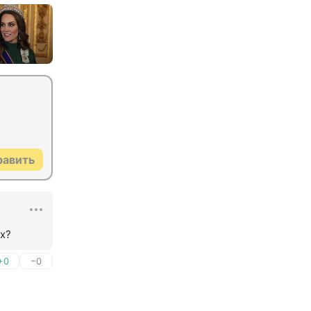
равить
х?
+0
–0