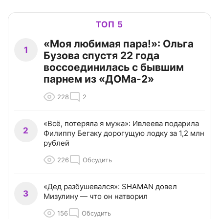
ТОП 5
«Моя любимая пара!»: Ольга
1
Бузова спустя 22 года
воссоединилась с бывшим
парнем из «ДОМа-2»
228
2
«Всё, потеряла я мужа»: Ивлеева подарила
2
Филиппу Бегаку дорогущую лодку за 1,2 млн
рублей
226
Обсудить
«Дед разбушевался»: SHAMAN довел
3
Мизулину — что он натворил
156
Обсудить