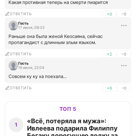
Какая противная теперь на смерти пиарится
ОТВЕТИТЬ
+0
–0
Гость
17 июня, 08:33
Раньше она была женой Кеосаяна, сейчас 
пропагандист с длинным злым языком.
ОТВЕТИТЬ
+2
–0
Гость
16 июня, 22:04
Совсем ку ку ха поехала...
ОТВЕТИТЬ
+6
–0
ТОП 5
«Всё, потеряла я мужа»:
1
Ивлеева подарила Филиппу
Бегаку дорогущую лодку за