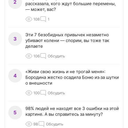
2
рассказала, кого ждут большие перемены,
— может, вас?
108
1
Эти 7 безобидных привычек незаметно
3
убивают колени — спорим, вы тоже так
делаете
106
Обсудить
«Живи свою жизнь и не трогай меня»:
4
Бородина жестко осадила Боню из‑за шутки
о внешности
100
Обсудить
98% людей не находят все 3 ошибки на этой
5
картине. А вы справитесь за минуту?
98
Обсудить