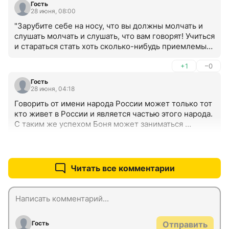
Гость
28 июня, 08:00
"Зарубите себе на носу, что вы должны молчать и 
слушать молчать и слушать, что вам говорят! Учиться 
и стараться стать хоть сколько-нибудь приемлемым 
членом социального общества".
+1
–0
Гость
28 июня, 04:18
Говорить от имени народа России может только тот 
кто живет в России и является частью этого народа. 
С таким же успехом Боня может заниматься 
проблемами негров в США.
+16
–2
Читать все комментарии
Гость
Отправить