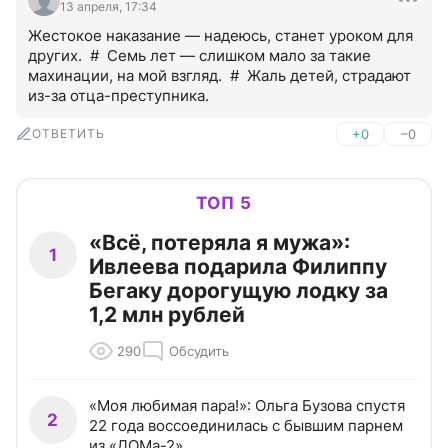
13 апреля, 17:34
Жестокое наказание — надеюсь, станет уроком для 
других.  #  Семь лет — слишком мало за такие 
махинации, на мой взгляд.  #  Жаль детей, страдают 
из-за отца-преступника.
ОТВЕТИТЬ
+0
–0
ТОП 5
«Всё, потеряла я мужа»:
1
Ивлеева подарила Филиппу
Бегаку дорогущую лодку за
1,2 млн рублей
290
Обсудить
«Моя любимая пара!»: Ольга Бузова спустя
2
22 года воссоединилась с бывшим парнем
из «ДОМа-2»