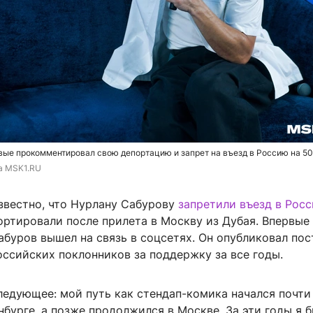
ые прокомментировал свою депортацию и запрет на въезд в Россию на 50
та MSK1.RU
звестно, что Нурлану Сабурову
запретили въезд в Рос
ортировали после прилета в Москву из Дубая. Впервые
буров вышел на связь в соцсетях. Он опубликовал пост
оссийских поклонников за поддержку за все годы.
ледующее: мой путь как стендап-комика начался почти 
нбурге, а позже продолжился в Москве. За эти годы я 