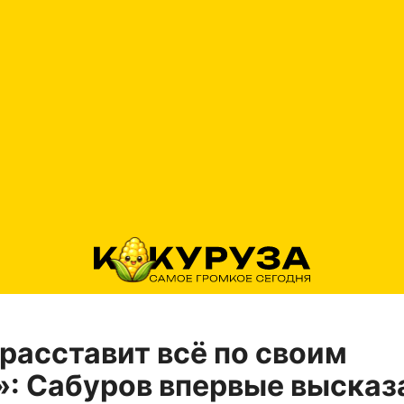
расставит всё по своим
: Сабуров впервые высказ