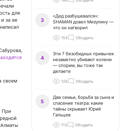
189
Обсудить
речали
ость для
«Дед разбушевался»:
 и за ее
3
SHAMAN довел Мизулину —
 написал
что он натворил
153
Обсудить
Сабурова,
Эти 7 безобидных привычек
находятся
4
незаметно убивают колени
— спорим, вы тоже так
делаете
а своем
126
Обсудить
Две семьи, борьба за сына и
5
спасение театра: какие
тайны скрывает Юрий
. При
Гальцев
ередной
в Алматы
113
Обсудить