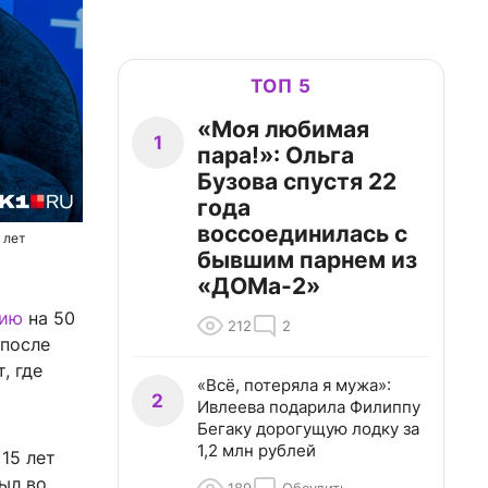
ТОП 5
«Моя любимая
1
пара!»: Ольга
Бузова спустя 22
года
воссоединилась с
 лет
бывшим парнем из
«ДОМа-2»
сию
на 50
212
2
 после
, где
«Всё, потеряла я мужа»:
2
Ивлеева подарила Филиппу
Бегаку дорогущую лодку за
1,2 млн рублей
15 лет
был во