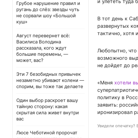
и улететь туда
Грубое нарушение правил и
ругань до слёз: звезды чуть
не сорвали шоу «Большой
В тот день к Са
куш»
развернутых ко
тактично, хотя 
Август перевернет всё:
Василиса Володина
рассказала, кого ждут
Любопытно, что
большие перемены, —
возможного выдв
может, вас?
не дойдет до ре
Эти 7 безобидных привычек
незаметно убивают колени —
«Меня
хотели в
спорим, вы тоже так делаете
суперпатриотич
политику в Росс
Один выбор раскроет вашу
заявить: росси
тайную сторону: какая
иронизировал ра
скрытая сила живет внутри
вас
Увидели опечатку? 
Люсе Чеботиной пророчат