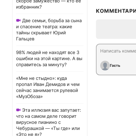
скорое замужество — кто ее
избранник?
КОММЕНТАР
Две семьи, борьба за сына
и спасение театра: какие
тайны скрывает Юрий
Гальцев
98% людей не находят все 3
ошибки на этой картине. А вы
справитесь за минуту?
Гость
«Мне не стыдно»: куда
пропал Иван Демидов и чем
сейчас занимается рулевой
«МузОбоза»
Эта иллюзия вас запутает:
что на самом деле говорит
вирусное пианино с
Чебурашкой — «Ты где» или
«Это не я»?