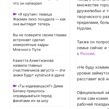
что он натворил
множестве город
дружелюбно и те
«Я крутая»: певица
творческого раз
Жасмин лихо похудела — как
пределами, бол
она выглядит теперь
Нурлан.
Вы не поверите своим глазам:
астронавт сделал
Также он попрос
невероятные кадры
семье сейчас и 
Млечного Пути
в России
.
Кажетта Ахметжанова
назвала главных
«Не буду комме
счастливчиков августа — эти
уровне займутс
знаки будут купаться в удаче
расставит всё н
«Ты издеваешься?» Диме
Билану пришлось
Официальный зап
оправдываться перед
этом сам комик 
фанатами из-за шоу
рабочей поездки