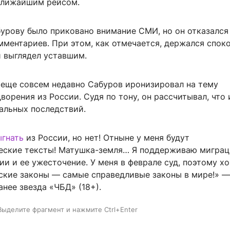
 ближайшим рейсом.
бурову было приковано внимание СМИ, но он отказался
мментариев. При этом, как отмечается, держался спок
и выглядел уставшим.
 еще совсем недавно Сабуров иронизировал на тему
орения из России. Судя по тону, он рассчитывал, что
альных последствий.
ыгнать
из России, но нет! Отныне у меня будут
еские тексты! Матушка-земля… Я поддерживаю мигра
ии и ее ужесточение. У меня в феврале суд, поэтому хо
йские законы — самые справедливые законы в мире!» —
нее звезда «ЧБД» (18+).
Выделите фрагмент и нажмите Ctrl+Enter