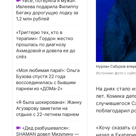
«Всё, потеряла я мужа»:
Ивлеева подарила Филиппу
Бегаку дорогущую лодку за
1,2 млн рублей
«Триггерю тех, кто в
терапии»: Гордон жестко
прошлась по диагнозу
Ахмедовой и довела ее до
слёз
Нурлан Сабуров вперв
«Моя любимая пара!»: Ольга
Источник: 
фото с сай
Бузова спустя 22 года
воссоединилась с бывшим
парнем из «ДОМа-2»
На днях стало и
лет. Комика деп
«Я была шокирована»: Жанну
случившегося Са
Агузарову заметили на
поблагодарил р
отдыхе с 22-летнем парнем
«Хочу сказать с
«Дед разбушевался»:
SHAMAN довел Мизулину —
назад в Екатери