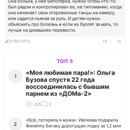
Она больна, у нее биполярка, нужно чтобы кто-то 
был рядом и контролировал ее, ее гипоманию, когда 
она начинает свои откровенные танцы на камеру, 
или садится пьяная за руль. И детям нужно 
объяснить про болезнь и если их буллят за мать, то 
лучше на домашнее перевести.
ОТВЕТИТЬ
+0
–0
ТОП 5
«Моя любимая пара!»: Ольга
1
Бузова спустя 22 года
воссоединилась с бывшим
парнем из «ДОМа-2»
225
2
«Всё, потеряла я мужа»: Ивлеева подарила
2
Филиппу Бегаку дорогущую лодку за 1,2 млн