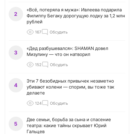
«Всё, потеряла я мужа»: Ивлеева подарила
2
Филиппу Бегаку дорогущую лодку за 1,2 млн
рублей
167
Обсудить
«Дед разбушевался»: SHAMAN довел
3
Мизулину — что он натворил
152
Обсудить
Эти 7 безобидных привычек незаметно
4
убивают колени — спорим, вы тоже так
делаете
124
Обсудить
Две семьи, борьба за сына и спасение
5
театра: какие тайны скрывает Юрий
Гальцев