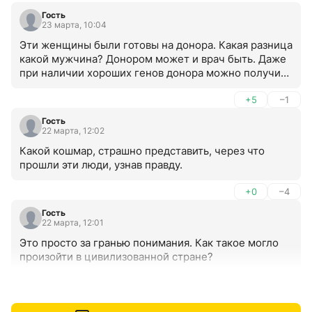
Гость
23 марта, 10:04
Эти женщины были готовы на донора. Какая разница 
какой мужчина? Донором может и врач быть. Даже 
при наличии хороших генов донора можно получить 
больного ребенка. Врач-гинеколог, как минимум 
мужчина с высшим образованием, а значит мозги 
+5
–1
имеются, а если еще хорош собой и без отягощений 
Гость
генетических, то вполне годен такой донор.
22 марта, 12:02
Какой кошмар, страшно представить, через что 
прошли эти люди, узнав правду.
+0
–4
Гость
22 марта, 12:01
Это просто за гранью понимания. Как такое могло 
произойти в цивилизованной стране?
+2
–2