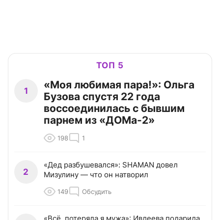
ТОП 5
«Моя любимая пара!»: Ольга
1
Бузова спустя 22 года
воссоединилась с бывшим
парнем из «ДОМа-2»
198
1
«Дед разбушевался»: SHAMAN довел
2
Мизулину — что он натворил
149
Обсудить
«Всё, потеряла я мужа»: Ивлеева подарила