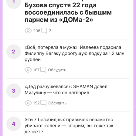
1
Бузова спустя 22 года
воссоединилась с бывшим
парнем из «ДОМа-2»
206
2
«Всё, потеряла я мужа»: Ивлеева подарила
2
Филиппу Бегаку дорогущую лодку за 1,2 млн
рублей
167
Обсудить
«Дед разбушевался»: SHAMAN довел
3
Мизулину — что он натворил
152
Обсудить
Эти 7 безобидных привычек незаметно
4
убивают колени — спорим, вы тоже так
делаете