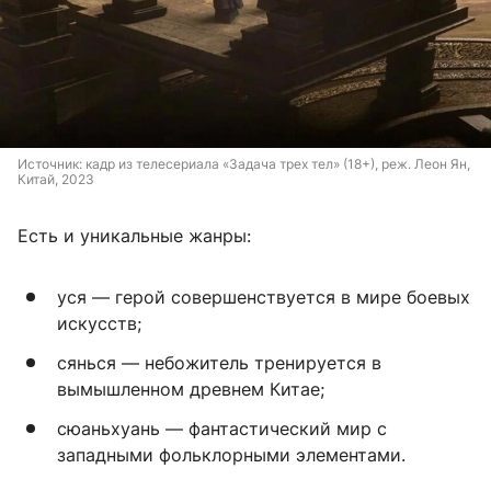
Источник: 
кадр из телесериала «Задача трех тел» (18+), реж. 
Леон Ян, 
Китай, 2023
Есть и уникальные жанры:
уся — герой совершенствуется в мире боевых
искусств;
сянься — небожитель тренируется в
вымышленном древнем Китае;
сюаньхуань — фантастический мир с
западными фольклорными элементами.