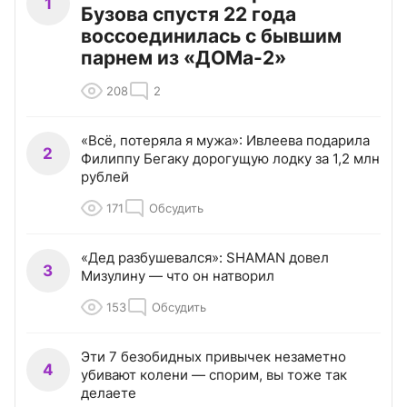
1
Бузова спустя 22 года
воссоединилась с бывшим
парнем из «ДОМа-2»
208
2
«Всё, потеряла я мужа»: Ивлеева подарила
2
Филиппу Бегаку дорогущую лодку за 1,2 млн
рублей
171
Обсудить
«Дед разбушевался»: SHAMAN довел
3
Мизулину — что он натворил
153
Обсудить
Эти 7 безобидных привычек незаметно
4
убивают колени — спорим, вы тоже так
делаете