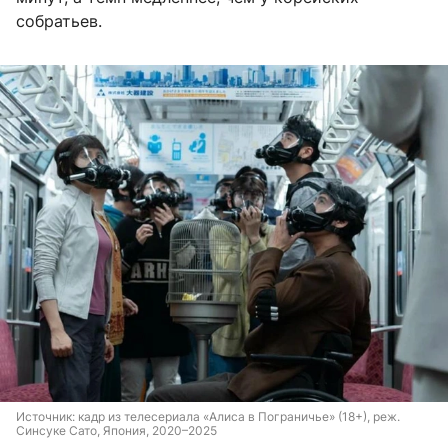
собратьев.
Источник: 
кадр из телесериала «Алиса в Пограничье» (18+), реж. 
Синсуке Сато, Япония, 2020
–
2025