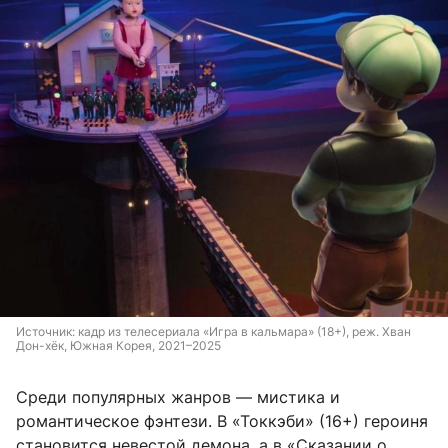
Источник: 
кадр из телесериала «Игра в кальмара» (18+), реж. Хван 
Дон-хёк, Южная Корея, 2021
–
2025
Среди популярных жанров — мистика и
романтическое фэнтези. В «Токкэби» (16+) героиня
становится невестой демона, а в «Сказании о