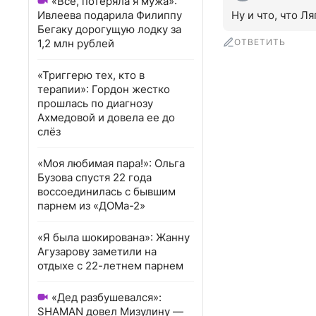
«Всё, потеряла я мужа»:
Ивлеева подарила Филиппу
Ну и что, что Л
Бегаку дорогущую лодку за
1,2 млн рублей
ОТВЕТИТЬ
«Триггерю тех, кто в
терапии»: Гордон жестко
прошлась по диагнозу
Ахмедовой и довела ее до
слёз
«Моя любимая пара!»: Ольга
Бузова спустя 22 года
воссоединилась с бывшим
парнем из «ДОМа-2»
«Я была шокирована»: Жанну
Агузарову заметили на
отдыхе с 22-летнем парнем
«Дед разбушевался»:
SHAMAN довел Мизулину —