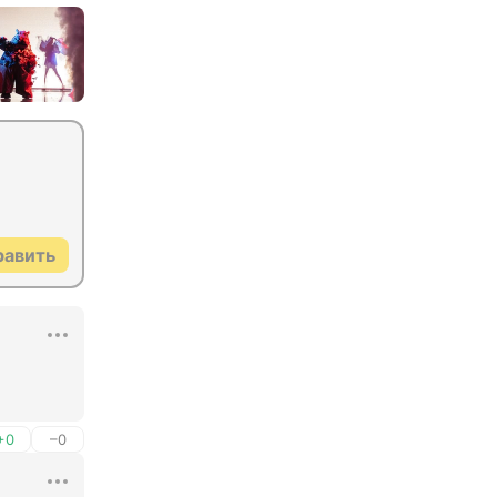
равить
+0
–0