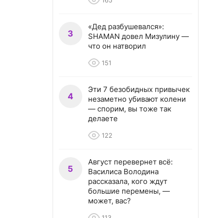
165
«Дед разбушевался»:
3
SHAMAN довел Мизулину —
что он натворил
151
Эти 7 безобидных привычек
4
незаметно убивают колени
— спорим, вы тоже так
делаете
122
Август перевернет всё:
5
Василиса Володина
рассказала, кого ждут
большие перемены, —
может, вас?
113