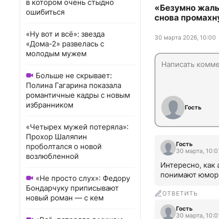
в котором очень стыдно
«Безумно жаль
ошибиться
снова промахн
«Ну вот и всё»: звезда
30 марта 2026, 10:00
«Дома-2» развелась с
молодым мужем
Больше не скрывает:
Полина Гагарина показала
романтичные кадры с новым
избранником
Гость
«Четырех мужей потеряла»:
Прохор Шаляпин
Гость
проболтался о новой
30 марта, 10:0
возлюбленной
Интересно, как 
понимают юмор 
«Не просто слух»: Федору
Бондарчуку приписывают
ОТВЕТИТЬ
новый роман — с кем
Гость
30 марта, 10:0