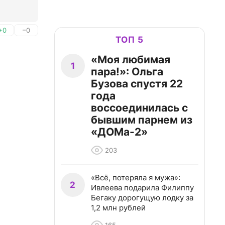
+0
–0
ТОП 5
«Моя любимая
1
пара!»: Ольга
Бузова спустя 22
года
воссоединилась с
бывшим парнем из
«ДОМа-2»
203
«Всё, потеряла я мужа»:
2
Ивлеева подарила Филиппу
Бегаку дорогущую лодку за
1,2 млн рублей