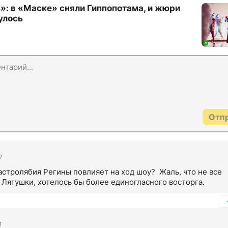
»: в «Маске» сняли Гиппопотама, и жюри
улось
Отп
7
астролябия Регины повлияет на ход шоу?  Жаль, что не все 
Лягушки, хотелось бы более единогласного восторга.
1