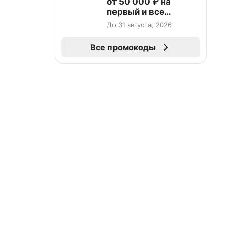
от 50 000 ₽ на
первый и все
повторные заказы по
До 31 августа, 2026
промокоду НАБЕРИ
Все промокоды