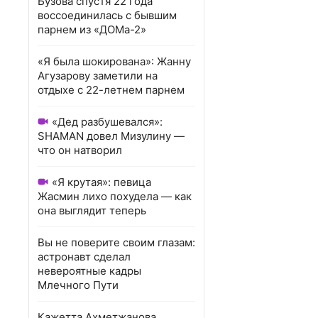
Бузова спустя 22 года
воссоединилась с бывшим
парнем из «ДОМа-2»
«Я была шокирована»: Жанну
Агузарову заметили на
отдыхе с 22-летнем парнем
«Дед разбушевался»:
SHAMAN довел Мизулину —
что он натворил
«Я крутая»: певица
Жасмин лихо похудела — как
она выглядит теперь
Вы не поверите своим глазам:
астронавт сделал
невероятные кадры
Млечного Пути
Кажетта Ахметжанова