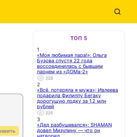
ТОП 5
1
«Моя любимая пара!»: Ольга
Бузова спустя 22 года
воссоединилась с бывшим
парнем из «ДОМа-2»
228
2
«Всё, потеряла я мужа»: Ивлеева
подарила Филиппу Бегаку
дорогущую лодку за 1,2 млн
рублей
225
3
«Дед разбушевался»: SHAMAN
довел Мизулину — что он
равить
натворил