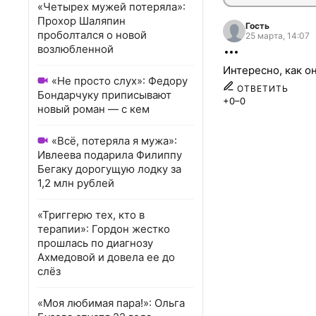
«Четырех мужей потеряла»:
Прохор Шаляпин
Гость
проболтался о новой
25 марта, 14:07
возлюбленной
Интересно, как о
«Не просто слух»: Федору
ОТВЕТИТЬ
Бондарчуку приписывают
+0
–0
новый роман — с кем
«Всё, потеряла я мужа»:
Ивлеева подарила Филиппу
Бегаку дорогущую лодку за
1,2 млн рублей
«Триггерю тех, кто в
терапии»: Гордон жестко
прошлась по диагнозу
Ахмедовой и довела ее до
слёз
«Моя любимая пара!»: Ольга