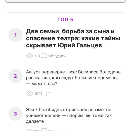
ТОП 5
Две семьи, борьба за сына и
1
спасение театра: какие тайны
скрывает Юрий Гальцев
110
Обсудить
Август перевернет всё: Василиса Володина
2
рассказала, кого ждут большие перемены,
— может, вас?
109
1
Эти 7 безобидных привычек незаметно
3
убивают колени — спорим, вы тоже так
делаете