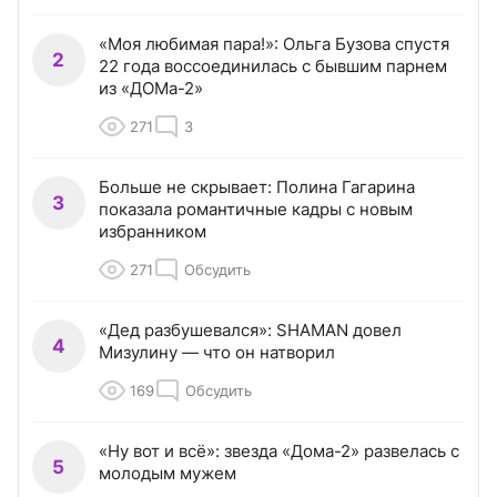
«Моя любимая пара!»: Ольга Бузова спустя
2
22 года воссоединилась с бывшим парнем
из «ДОМа-2»
271
3
Больше не скрывает: Полина Гагарина
3
показала романтичные кадры с новым
избранником
271
Обсудить
«Дед разбушевался»: SHAMAN довел
4
Мизулину — что он натворил
169
Обсудить
«Ну вот и всё»: звезда «Дома-2» развелась с
5
молодым мужем