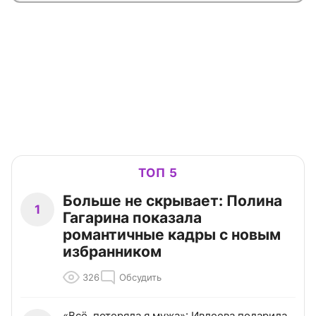
ТОП 5
Больше не скрывает: Полина
1
Гагарина показала
романтичные кадры с новым
избранником
326
Обсудить
«Всё, потеряла я мужа»: Ивлеева подарила