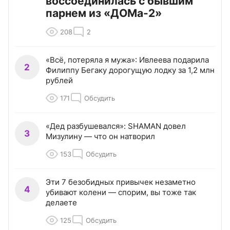
воссоединилась с бывшим
парнем из «ДОМа-2»
208
2
«Всё, потеряла я мужа»: Ивлеева подарила
2
Филиппу Бегаку дорогущую лодку за 1,2 млн
рублей
171
Обсудить
«Дед разбушевался»: SHAMAN довел
3
Мизулину — что он натворил
153
Обсудить
Эти 7 безобидных привычек незаметно
4
убивают колени — спорим, вы тоже так
делаете
125
Обсудить