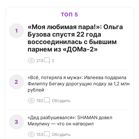
ТОП 5
«Моя любимая пара!»: Ольга
1
Бузова спустя 22 года
воссоединилась с бывшим
парнем из «ДОМа-2»
213
2
«Всё, потеряла я мужа»: Ивлеева подарила
2
Филиппу Бегаку дорогущую лодку за 1,2 млн
рублей
192
Обсудить
«Дед разбушевался»: SHAMAN довел
3
Мизулину — что он натворил
153
Обсудить