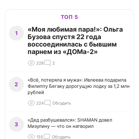
ТОП 5
«Моя любимая пара!»: Ольга
1
Бузова спустя 22 года
воссоединилась с бывшим
парнем из «ДОМа-2»
228
2
«Всё, потеряла я мужа»: Ивлеева подарила
2
Филиппу Бегаку дорогущую лодку за 1,2 млн
рублей
224
Обсудить
«Дед разбушевался»: SHAMAN довел
3
Мизулину — что он натворил
155
Обсудить